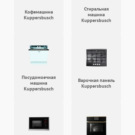
Запах горелого при
2000 ₽
Подробнее →
Стиральная
работе
Кофемашина
машина
Kuppersbusch
Kuppersbusch
Не включается
1000 ₽
Подробнее →
холодильник
Проблемы с системой
автоматической
1800 ₽
Подробнее →
разморозки
Посудомоечная
Варочная панель
машина
Kuppersbusch
Kuppersbusch