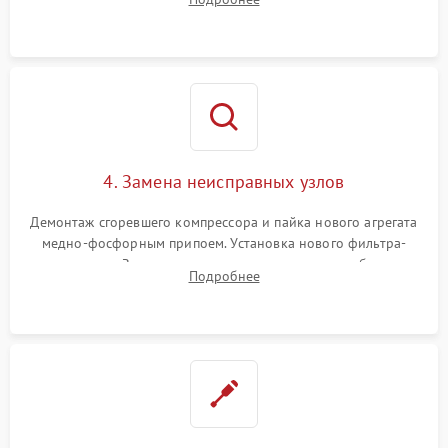
платы управления при сбоях алгоритмов.
4. Замена неисправных узлов
Демонтаж сгоревшего компрессора и пайка нового агрегата
медно-фосфорным припоем. Установка нового фильтра-
осушителя. Замена изношенных вентиляторов обдува,
Подробнее
сломанных заслонок или поврежденных дверных петель.