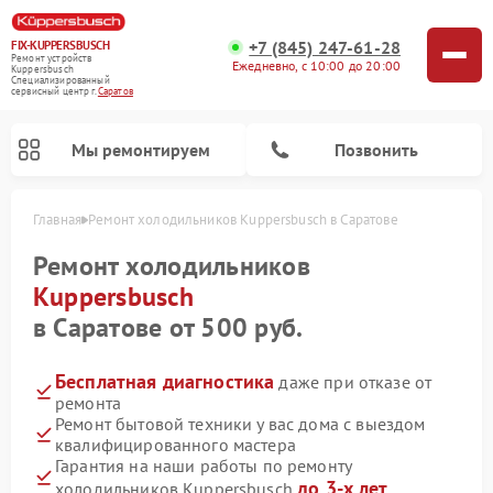
+7 (845) 247-61-28
FIX-KUPPERSBUSCH
Ремонт устройств
Ежедневно, с 10:00 до 20:00
Kuppersbusch
Специализированный
cервисный центр г.
Саратов
Мы ремонтируем
Позвонить
Главная
Ремонт холодильников Kuppersbusch в Саратове
Ремонт холодильников
Kuppersbusch
в Саратове от 500 руб.
Бесплатная диагностика
даже при отказе от
ремонта
Ремонт бытовой техники у вас дома с выездом
квалифицированного мастера
Ремонт кофемашин Kuppersbusch
Ремонт посудомоечных машин Kuppersbusch
Ремонт микроволновых печей Kuppersbusch
Ремонт промышленных вакуумных упаковщиков Kuppersbusch
Ремонт стиральных машин Kuppersbusch
Ремонт варочных панелей Kuppersbusch
Ремонт духовых шкафов Kuppersbusch
Ремонт морозильных камер Kuppersbusch
Ремонт сушильных машин Kuppersbusch
Гарантия на наши работы по ремонту
до 3-х лет
холодильников Kuppersbusch