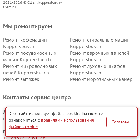
2021-2026 © СЦ srt.kuppersbusch-
fixim.ru
Мы ремонтируем
Ремонт кофемашин
Ремонт стиральных машин
Kuppersbusch
Kuppersbusch
Ремонт посудомоечных
Ремонт варочных панелей
машин Kuppersbusch
Kuppersbusch
Ремонт микроволновых
Ремонт духовых шкафов
печей Kuppersbusch
Kuppersbusch
Ремонт вытяжек
Ремонт морозильных камер
Kuppersbusch
Kuppersbusch
Ремонт холодильников
Ремонт промышленных
Контакты сервис центра
Kuppersbusch
вакуумных упаковщиков
Kuppersbusch
Адрес сервисного центра Kuppersbusch:
Ремонт сушильных машин Kuppersbusch
Этот сайт использует файлы cookie. Вы можете
г. Саратов, Привокзальная площадь, 1
ознакомиться с
правилами использования
Согласен
файлов cookie
Горячая линия:
+7 (845) 247-61-28