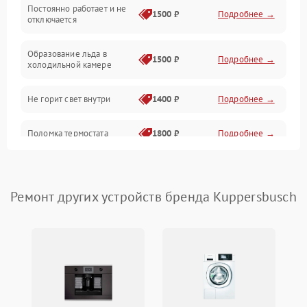
Оттайка
Постоянно работает и не
1500 ₽
Подробнее →
отключается
Программное обеспечение
Образование льда в
1500 ₽
Подробнее →
холодильной камере
Не горит свет внутри
1400 ₽
Подробнее →
Поломка термостата
1800 ₽
Подробнее →
Не работает вентилятор
1800 ₽
Подробнее →
Ремонт других устройств бренда Kuppersbusch
Поломка системы No Frost
2600 ₽
Подробнее →
Образование конденсата
1800 ₽
Подробнее →
на стенках
Сбой в работе инвертора
2100 ₽
Подробнее →