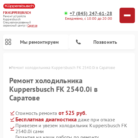
+7 (845) 247-61-28
FIX-KUPPERSBUSCH
Ремонт устройств
Ежедневно, с 10:00 до 20:00
Kuppersbusch
Специализированный
cервисный центр г.
Саратов
Мы ремонтируем
Позвонить
атове
Ремонт холодильника Kuppersbusch FK 2540.0i в Саратове
Ремонт холодильника
Kuppersbusch FK 2540.0i в
Саратове
от 525 руб.
Стоимость ремонта
Бесплатная диагностика
даже при отказе
Привезем и увезем холодильник Kuppersbusch FK
Ремонт кофемашин Kuppersbusch
Ремонт посудомоечных машин Kuppersbusch
Ремонт микроволновых печей Kuppersbusch
Ремонт промышленных вакуумных упаковщиков Kuppersbusch
Ремонт стиральных машин Kuppersbusch
Ремонт варочных панелей Kuppersbusch
Ремонт духовых шкафов Kuppersbusch
Ремонт морозильных камер Kuppersbusch
Ремонт сушильных машин Kuppersbusch
2540.0i сами
Гарантия на наши работы по ремонту