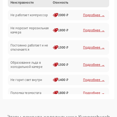
Неисправности
Стоимость
Механика
Не работает компрессор
2000 ₽
Подробнее →
Электропитание
Не морозит морозильная
Дренаж
1800 ₽
Подробнее →
камера
Оттайка
Постоянно работает и не
1500 ₽
Подробнее →
отключается
Программное обеспечение
Образование льда в
1500 ₽
Подробнее →
холодильной камере
Не горит свет внутри
1400 ₽
Подробнее →
Поломка термостата
1800 ₽
Подробнее →
Не работает вентилятор
1800 ₽
Подробнее →