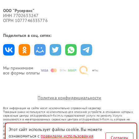
ООО "Русервис"
ИНН 7702633247
ОГРН 1077746335776
Поделиться в соц. сетях:
Мы принимаем
все формы оплаты
Политика конфиденциальности
Вся информация на сайте носит исключительно справочный характер.
Товарные знаки используются исключительно для описания устройств, в отношении которых
сервисные центры srt.kuppersbusch-fixim.ru предоставляют услуги по ремонту. Услуги
оказываются в неавторизованных сервисных центрах srt.kuppersbusch-fixim.ru, которые не
связаны с правообладателями товарных знаков или их официальными представителями.
Ремонт осуществляется для устройств, уже введенных в гражданский оборот в соответствии
Этот сайт использует файлы cookie. Вы можете
со статьей 1487 ГК РФ.
Использование товарных знаков не преследует цели индивидуализации услуг или введения
ознакомиться с
правилами использования
Согласен
потребителей в заблуждение, а служит для информирования о предоставляемых услугах по