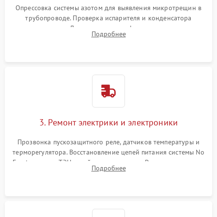
Опрессовка системы азотом для выявления микротрещин в
трубопроводе. Проверка испарителя и конденсатора
течеискателем. Демонтаж старого фильтра-осушителя и
Подробнее
продувка капиллярной трубки для устранения засоров.
3. Ремонт электрики и электроники
Прозвонка пускозащитного реле, датчиков температуры и
терморегулятора. Восстановление цепей питания системы No
Frost, включая ТЭН оттайки и вентилятор. Ремонт или замена
Подробнее
платы управления при сбоях алгоритмов.