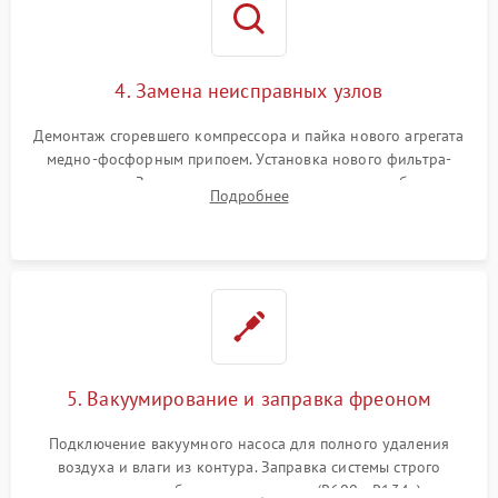
4. Замена неисправных узлов
Демонтаж сгоревшего компрессора и пайка нового агрегата
медно-фосфорным припоем. Установка нового фильтра-
осушителя. Замена изношенных вентиляторов обдува,
Подробнее
сломанных заслонок или поврежденных дверных петель.
5. Вакуумирование и заправка фреоном
Подключение вакуумного насоса для полного удаления
воздуха и влаги из контура. Заправка системы строго
дозированным объемом хладагента (R600a, R134a) по