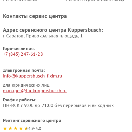
Kuppersbusch
Kuppersbusch
Ремонт холодильников
Ремонт промышленных
Контакты сервис центра
Kuppersbusch
вакуумных упаковщиков
Kuppersbusch
Адрес сервисного центра Kuppersbusch:
Ремонт сушильных машин Kuppersbusch
г. Саратов, Привокзальная площадь, 1
Горячая линия:
+7 (845) 247-61-28
Электронная почта:
info@kuppersbusch-fixim.ru
для юридических лиц
manager@fix-kuppersbusch.ru
График работы:
ПН-ВСК с 9:00 до 21:00 без перерывов и выходных
Рейтинг сервисного центра
4.9-5.0