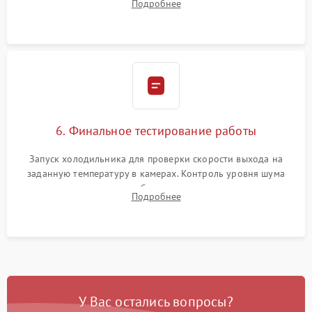
Подробнее
электронным весам. Контроль рабочего давления в системе.
6. Финальное тестирование работы
Запуск холодильника для проверки скорости выхода на
заданную температуру в камерах. Контроль уровня шума
компрессора, отсутствия обмерзания стенок и корректного
Подробнее
срабатывания системы автоматической оттайки.
У Вас остались вопросы?