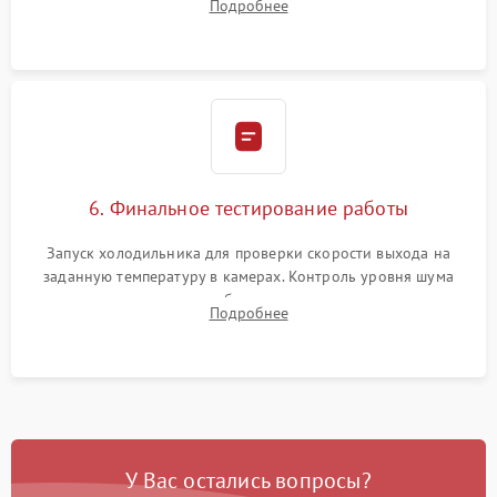
Подробнее
электронным весам. Контроль рабочего давления в системе.
6. Финальное тестирование работы
Запуск холодильника для проверки скорости выхода на
заданную температуру в камерах. Контроль уровня шума
компрессора, отсутствия обмерзания стенок и корректного
Подробнее
срабатывания системы автоматической оттайки.
У Вас остались вопросы?