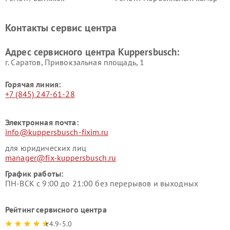
Kuppersbusch
Kuppersbusch
Ремонт холодильников
Ремонт промышленных
Контакты сервис центра
Kuppersbusch
вакуумных упаковщиков
Kuppersbusch
Адрес сервисного центра Kuppersbusch:
Ремонт сушильных машин Kuppersbusch
г. Саратов, Привокзальная площадь, 1
Горячая линия:
+7 (845) 247-61-28
Электронная почта:
info@kuppersbusch-fixim.ru
для юридических лиц
manager@fix-kuppersbusch.ru
График работы:
ПН-ВСК с 9:00 до 21:00 без перерывов и выходных
Рейтинг сервисного центра
4.9-5.0