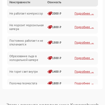
Неисправности
Стоимость
Механика
Не работает компрессор
2000 ₽
Подробнее →
Электропитание
Не морозит морозильная
Дренаж
1800 ₽
Подробнее →
камера
Оттайка
Постоянно работает и не
1500 ₽
Подробнее →
отключается
Программное обеспечение
Образование льда в
1500 ₽
Подробнее →
холодильной камере
Не горит свет внутри
1400 ₽
Подробнее →
Поломка термостата
1800 ₽
Подробнее →
Не работает вентилятор
1800 ₽
Подробнее →