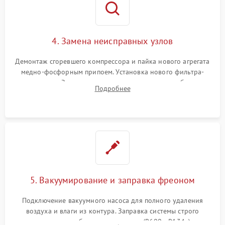
4. Замена неисправных узлов
Демонтаж сгоревшего компрессора и пайка нового агрегата
медно-фосфорным припоем. Установка нового фильтра-
осушителя. Замена изношенных вентиляторов обдува,
Подробнее
сломанных заслонок или поврежденных дверных петель.
5. Вакуумирование и заправка фреоном
Подключение вакуумного насоса для полного удаления
воздуха и влаги из контура. Заправка системы строго
дозированным объемом хладагента (R600a, R134a) по