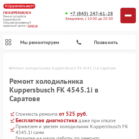
+7 (845) 247-61-28
FIX-KUPPERSBUSCH
Ремонт устройств
Ежедневно, с 10:00 до 20:00
Kuppersbusch
Специализированный
cервисный центр г.
Саратов
Мы ремонтируем
Позвонить
атове
Ремонт холодильника Kuppersbusch FK 4545.1i в Саратове
Ремонт холодильника
Kuppersbusch FK 4545.1i в
Саратове
от 525 руб.
Стоимость ремонта
Бесплатная диагностика
даже при отказе
Привезем и увезем холодильник Kuppersbusch FK
Ремонт кофемашин Kuppersbusch
Ремонт посудомоечных машин Kuppersbusch
Ремонт микроволновых печей Kuppersbusch
Ремонт промышленных вакуумных упаковщиков Kuppersbusch
Ремонт стиральных машин Kuppersbusch
Ремонт варочных панелей Kuppersbusch
Ремонт духовых шкафов Kuppersbusch
Ремонт морозильных камер Kuppersbusch
Ремонт сушильных машин Kuppersbusch
4545.1i сами
Гарантия на наши работы по ремонту