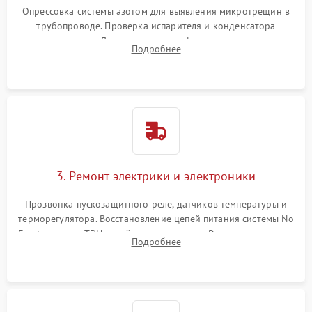
Опрессовка системы азотом для выявления микротрещин в
трубопроводе. Проверка испарителя и конденсатора
течеискателем. Демонтаж старого фильтра-осушителя и
Подробнее
продувка капиллярной трубки для устранения засоров.
3. Ремонт электрики и электроники
Прозвонка пускозащитного реле, датчиков температуры и
терморегулятора. Восстановление цепей питания системы No
Frost, включая ТЭН оттайки и вентилятор. Ремонт или замена
Подробнее
платы управления при сбоях алгоритмов.