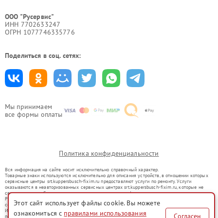
ООО "Русервис"
ИНН 7702633247
ОГРН 1077746335776
Поделиться в соц. сетях:
Мы принимаем
все формы оплаты
Политика конфиденциальности
Вся информация на сайте носит исключительно справочный характер.
Товарные знаки используются исключительно для описания устройств, в отношении которых
сервисные центры srt.kuppersbusch-fixim.ru предоставляют услуги по ремонту. Услуги
оказываются в неавторизованных сервисных центрах srt.kuppersbusch-fixim.ru, которые не
связаны с правообладателями товарных знаков или их официальными представителями.
Ремонт осуществляется для устройств, уже введенных в гражданский оборот в соответствии
Этот сайт использует файлы cookie. Вы можете
со статьей 1487 ГК РФ.
Использование товарных знаков не преследует цели индивидуализации услуг или введения
ознакомиться с
правилами использования
Согласен
потребителей в заблуждение, а служит для информирования о предоставляемых услугах по