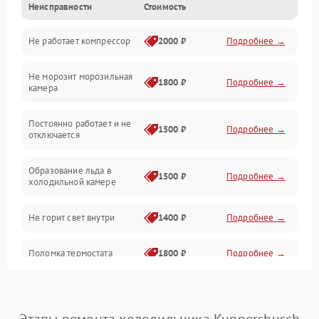
Неисправности
Стоимость
Механика
Не работает компрессор
2000 ₽
Подробнее →
Электропитание
Не морозит морозильная
Дренаж
1800 ₽
Подробнее →
камера
Оттайка
Постоянно работает и не
1500 ₽
Подробнее →
отключается
Программное обеспечение
Образование льда в
1500 ₽
Подробнее →
холодильной камере
Не горит свет внутри
1400 ₽
Подробнее →
Поломка термостата
1800 ₽
Подробнее →
Не работает вентилятор
1800 ₽
Подробнее →