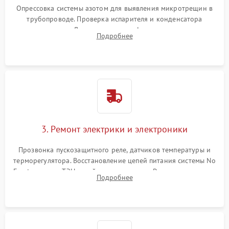
Опрессовка системы азотом для выявления микротрещин в
трубопроводе. Проверка испарителя и конденсатора
течеискателем. Демонтаж старого фильтра-осушителя и
Подробнее
продувка капиллярной трубки для устранения засоров.
3. Ремонт электрики и электроники
Прозвонка пускозащитного реле, датчиков температуры и
терморегулятора. Восстановление цепей питания системы No
Frost, включая ТЭН оттайки и вентилятор. Ремонт или замена
Подробнее
платы управления при сбоях алгоритмов.