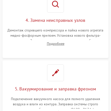
4. Замена неисправных узлов
Демонтаж сгоревшего компрессора и пайка нового агрегата
медно-фосфорным припоем. Установка нового фильтра-
осушителя. Замена изношенных вентиляторов обдува,
Подробнее
сломанных заслонок или поврежденных дверных петель.
5. Вакуумирование и заправка фреоном
Подключение вакуумного насоса для полного удаления
воздуха и влаги из контура. Заправка системы строго
дозированным объемом хладагента (R600a, R134a) по