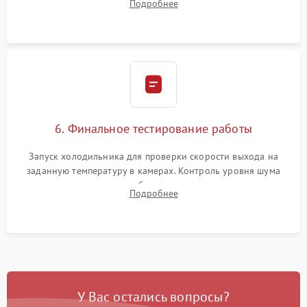
Подробнее
электронным весам. Контроль рабочего давления в системе.
6. Финальное тестирование работы
Запуск холодильника для проверки скорости выхода на
заданную температуру в камерах. Контроль уровня шума
компрессора, отсутствия обмерзания стенок и корректного
Подробнее
срабатывания системы автоматической оттайки.
У Вас остались вопросы?