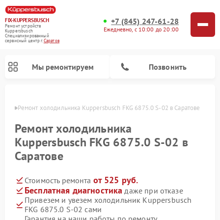
+7 (845) 247-61-28
FIX-KUPPERSBUSCH
Ремонт устройств
Ежедневно, с 10:00 до 20:00
Kuppersbusch
Специализированный
cервисный центр г.
Саратов
Мы ремонтируем
Позвонить
атове
Ремонт холодильника Kuppersbusch FKG 6875.0 S-02 в Саратове
Ремонт холодильника
Kuppersbusch FKG 6875.0 S-02 в
Саратове
от 525 руб.
Стоимость ремонта
Бесплатная диагностика
даже при отказе
Привезем и увезем холодильник Kuppersbusch
Ремонт кофемашин Kuppersbusch
Ремонт посудомоечных машин Kuppersbusch
Ремонт микроволновых печей Kuppersbusch
Ремонт промышленных вакуумных упаковщиков Kuppersbusch
Ремонт стиральных машин Kuppersbusch
Ремонт варочных панелей Kuppersbusch
Ремонт духовых шкафов Kuppersbusch
Ремонт морозильных камер Kuppersbusch
Ремонт сушильных машин Kuppersbusch
FKG 6875.0 S-02 сами
Гарантия на наши работы по ремонту