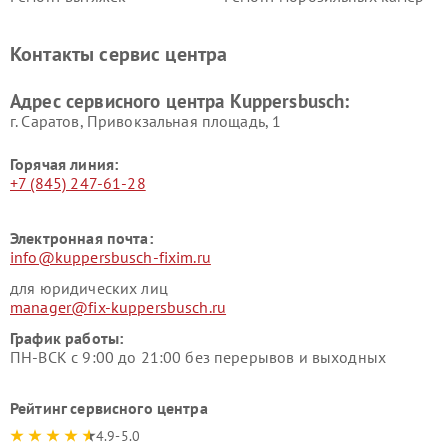
Kuppersbusch
Kuppersbusch
Ремонт холодильников
Ремонт промышленных
Контакты сервис центра
Kuppersbusch
вакуумных упаковщиков
Kuppersbusch
Адрес сервисного центра Kuppersbusch:
Ремонт сушильных машин Kuppersbusch
г. Саратов, Привокзальная площадь, 1
Горячая линия:
+7 (845) 247-61-28
Электронная почта:
info@kuppersbusch-fixim.ru
для юридических лиц
manager@fix-kuppersbusch.ru
График работы:
ПН-ВСК с 9:00 до 21:00 без перерывов и выходных
Рейтинг сервисного центра
4.9-5.0