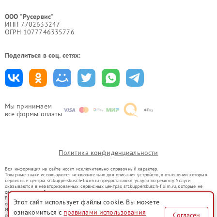
ООО "Русервис"
ИНН 7702633247
ОГРН 1077746335776
Поделиться в соц. сетях:
Мы принимаем
все формы оплаты
Политика конфиденциальности
Вся информация на сайте носит исключительно справочный характер.
Товарные знаки используются исключительно для описания устройств, в отношении которых
сервисные центры srt.kuppersbusch-fixim.ru предоставляют услуги по ремонту. Услуги
оказываются в неавторизованных сервисных центрах srt.kuppersbusch-fixim.ru, которые не
связаны с правообладателями товарных знаков или их официальными представителями.
Ремонт осуществляется для устройств, уже введенных в гражданский оборот в соответствии
Этот сайт использует файлы cookie. Вы можете
со статьей 1487 ГК РФ.
Использование товарных знаков не преследует цели индивидуализации услуг или введения
ознакомиться с
правилами использования
Согласен
потребителей в заблуждение, а служит для информирования о предоставляемых услугах по