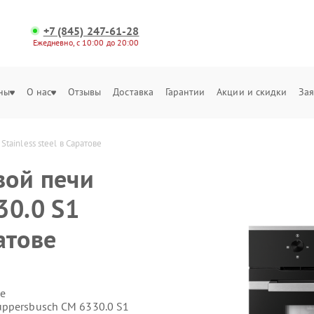
+7 (845) 247-61-28
Ежедневно, с 10:00 до 20:00
ны
О нас
Отзывы
Доставка
Гарантии
Акции и скидки
Зая
tainless steel в Саратове
вой печи
30.0 S1
ратове
е
ppersbusch CM 6330.0 S1