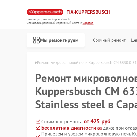
FIX-KUPPERSBUSCH
Ремонт устройств Kuppersbusch
Специализированный cервисный центр г.
Саратов
Мы ремонтируем
Срочный ремонт
Це
rsbusch в Саратове
Ремонт микроволновой печи Kuppersbusch CM 6330.0 S1 S
Ремонт микроволно
Kuppersbusch CM 63
Stainless steel в Са
от 425 руб.
Стоимость ремонта
Бесплатная диагностика
даже при отказ
Привезем и увезем микроволновую печь Ku
Ремонт кофемашин Kuppersbusch
Ремонт стиральных машин Kuppersbusch
Ремонт посудомоечных машин Kuppersbusch
Ремонт варочных панелей Kuppersbusch
Ремонт духовых шкафов Kuppersbusch
Ремонт вытяжек Kuppersbusch
Ремонт морозильных камер Kuppersbusch
Ремонт холодильников Kuppersbusch
Ремонт промышленных вакуумных упаковщиков Kuppersbusch
Ремонт сушильных машин Kuppersbusch