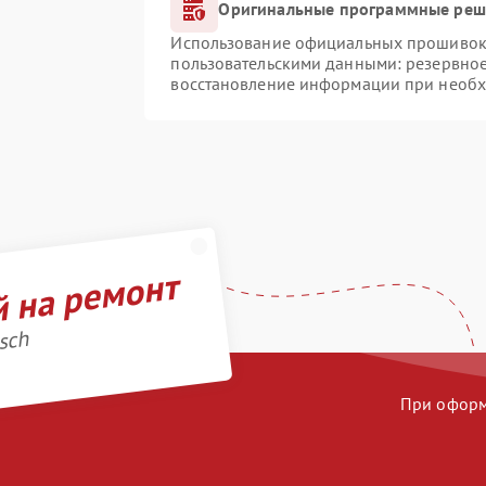
Оригинальные программные реше
Использование официальных прошивок и
пользовательскими данными: резервно
восстановление информации при необ
й на ремонт
sch
При оформл