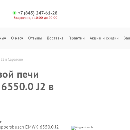
+7 (845) 247-61-28
Ежедневно, с 10:00 до 20:00
ны
О нас
Отзывы
Доставка
Гарантии
Акции и скидки
Зая
J2 в Саратове
вой печи
6550.0 J2 в
е
uppersbusch EMWK 6550.0 J2