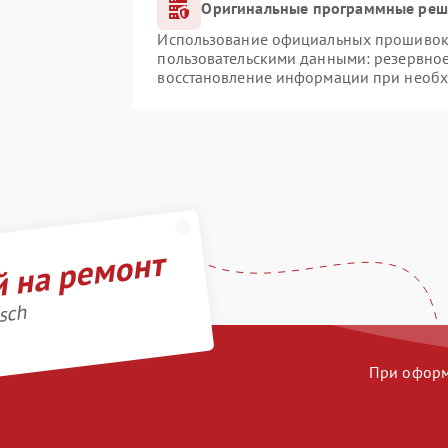
Оригинальные программные реше
Использование официальных прошивок и
пользовательскими данными: резервно
восстановление информации при необ
й на ремонт
sch
При оформл