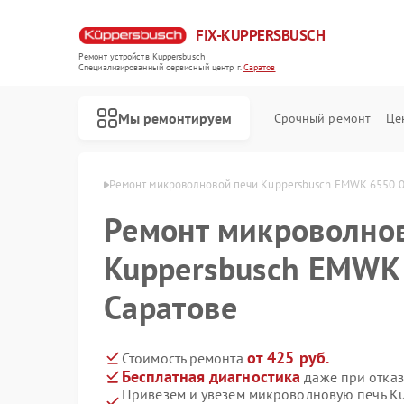
FIX-KUPPERSBUSCH
Ремонт устройств Kuppersbusch
Специализированный cервисный центр г.
Саратов
Мы ремонтируем
Срочный ремонт
Це
rsbusch в Саратове
Ремонт микроволновой печи Kuppersbusch EMWK 6550.0 
Ремонт микроволно
Kuppersbusch EMWK 
Саратове
от 425 руб.
Стоимость ремонта
Бесплатная диагностика
даже при отказ
Привезем и увезем микроволновую печь K
Ремонт кофемашин Kuppersbusch
Ремонт стиральных машин Kuppersbusch
Ремонт посудомоечных машин Kuppersbusch
Ремонт варочных панелей Kuppersbusch
Ремонт духовых шкафов Kuppersbusch
Ремонт вытяжек Kuppersbusch
Ремонт морозильных камер Kuppersbusch
Ремонт холодильников Kuppersbusch
Ремонт промышленных вакуумных упаковщиков Kuppersbusch
Ремонт сушильных машин Kuppersbusch