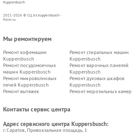
Kuppersbusch
2021-2026 © СЦ srt.kuppersbusch-
fixim.ru
Мы ремонтируем
Ремонт кофемашин
Ремонт стиральных машин
Kuppersbusch
Kuppersbusch
Ремонт посудомоечных
Ремонт варочных панелей
машин Kuppersbusch
Kuppersbusch
Ремонт микроволновых
Ремонт духовых шкафов
печей Kuppersbusch
Kuppersbusch
Ремонт вытяжек
Ремонт морозильных камер
Kuppersbusch
Kuppersbusch
Ремонт холодильников
Ремонт промышленных
Контакты сервис центра
Kuppersbusch
вакуумных упаковщиков
Kuppersbusch
Адрес сервисного центра Kuppersbusch:
Ремонт сушильных машин Kuppersbusch
г. Саратов, Привокзальная площадь, 1