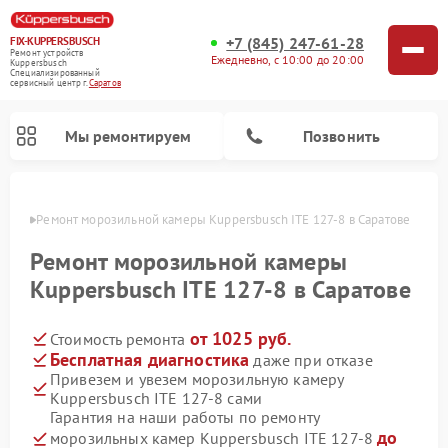
+7 (845) 247-61-28
FIX-KUPPERSBUSCH
Ремонт устройств
Ежедневно, с 10:00 до 20:00
Kuppersbusch
Специализированный
cервисный центр г.
Саратов
Мы ремонтируем
Позвонить
атове
Ремонт морозильной камеры Kuppersbusch ITE 127-8 в Саратове
Ремонт морозильной камеры
Kuppersbusch ITE 127-8 в Саратове
от 1025 руб.
Стоимость ремонта
Бесплатная диагностика
даже при отказе
Привезем и увезем морозильную камеру
Kuppersbusch ITE 127-8 сами
Ремонт кофемашин Kuppersbusch
Ремонт посудомоечных машин Kuppersbusch
Ремонт микроволновых печей Kuppersbusch
Ремонт промышленных вакуумных упаковщиков Kuppersbusch
Ремонт стиральных машин Kuppersbusch
Ремонт варочных панелей Kuppersbusch
Ремонт духовых шкафов Kuppersbusch
Ремонт холодильников Kuppersbusch
Ремонт сушильных машин Kuppersbusch
Гарантия на наши работы по ремонту
до
морозильных камер Kuppersbusch ITE 127-8