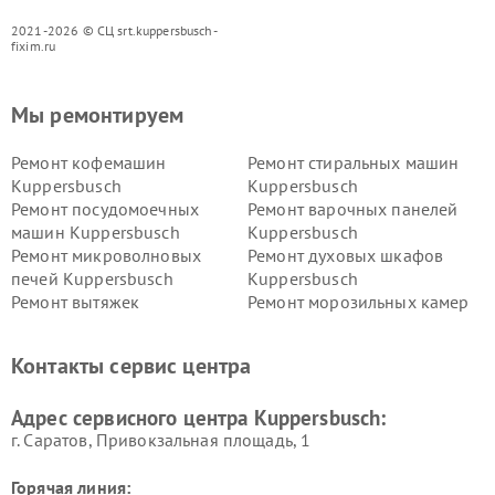
2021-2026 © СЦ srt.kuppersbusch-
fixim.ru
Мы ремонтируем
Ремонт кофемашин
Ремонт стиральных машин
Kuppersbusch
Kuppersbusch
Ремонт посудомоечных
Ремонт варочных панелей
машин Kuppersbusch
Kuppersbusch
Ремонт микроволновых
Ремонт духовых шкафов
печей Kuppersbusch
Kuppersbusch
Ремонт вытяжек
Ремонт морозильных камер
Kuppersbusch
Kuppersbusch
Ремонт холодильников
Ремонт промышленных
Контакты сервис центра
Kuppersbusch
вакуумных упаковщиков
Kuppersbusch
Адрес сервисного центра Kuppersbusch:
Ремонт сушильных машин Kuppersbusch
г. Саратов, Привокзальная площадь, 1
Горячая линия: