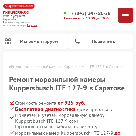
+7 (845) 247-61-28
FIX-KUPPERSBUSCH
Ремонт устройств
Ежедневно, с 10:00 до 20:00
Kuppersbusch
Специализированный
cервисный центр г.
Саратов
Мы ремонтируем
Позвонить
атове
Ремонт морозильной камеры Kuppersbusch ITE 127-9 в Саратове
Ремонт морозильной камеры
Kuppersbusch ITE 127-9 в Саратове
от 925 руб.
Стоимость ремонта
Бесплатная диагностика
даже при отказе
Привезем и увезем морозильную камеру
Kuppersbusch ITE 127-9 сами
Ремонт кофемашин Kuppersbusch
Ремонт посудомоечных машин Kuppersbusch
Ремонт микроволновых печей Kuppersbusch
Ремонт промышленных вакуумных упаковщиков Kuppersbusch
Ремонт стиральных машин Kuppersbusch
Ремонт варочных панелей Kuppersbusch
Ремонт духовых шкафов Kuppersbusch
Ремонт холодильников Kuppersbusch
Ремонт сушильных машин Kuppersbusch
Гарантия на наши работы по ремонту
до
морозильных камер Kuppersbusch ITE 127-9