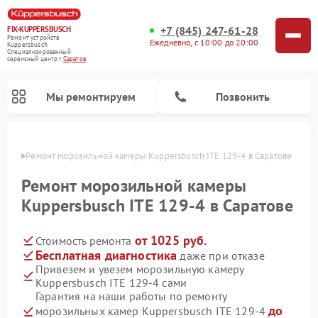
+7 (845) 247-61-28
FIX-KUPPERSBUSCH
Ремонт устройств
Ежедневно, с 10:00 до 20:00
Kuppersbusch
Специализированный
cервисный центр г.
Саратов
Мы ремонтируем
Позвонить
атове
Ремонт морозильной камеры Kuppersbusch ITE 129-4 в Саратове
Ремонт морозильной камеры
Kuppersbusch ITE 129-4 в Саратове
от 1025 руб.
Стоимость ремонта
Бесплатная диагностика
даже при отказе
Привезем и увезем морозильную камеру
Kuppersbusch ITE 129-4 сами
Ремонт кофемашин Kuppersbusch
Ремонт посудомоечных машин Kuppersbusch
Ремонт микроволновых печей Kuppersbusch
Ремонт промышленных вакуумных упаковщиков Kuppersbusch
Ремонт стиральных машин Kuppersbusch
Ремонт варочных панелей Kuppersbusch
Ремонт духовых шкафов Kuppersbusch
Ремонт холодильников Kuppersbusch
Ремонт сушильных машин Kuppersbusch
Гарантия на наши работы по ремонту
до
морозильных камер Kuppersbusch ITE 129-4