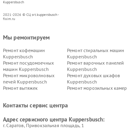
Kuppersbusch
2021-2026 © СЦ srt.kuppersbusch-
fixim.ru
Мы ремонтируем
Ремонт кофемашин
Ремонт стиральных машин
Kuppersbusch
Kuppersbusch
Ремонт посудомоечных
Ремонт варочных панелей
машин Kuppersbusch
Kuppersbusch
Ремонт микроволновых
Ремонт духовых шкафов
печей Kuppersbusch
Kuppersbusch
Ремонт вытяжек
Ремонт морозильных камер
Kuppersbusch
Kuppersbusch
Ремонт холодильников
Ремонт промышленных
Контакты сервис центра
Kuppersbusch
вакуумных упаковщиков
Kuppersbusch
Адрес сервисного центра Kuppersbusch:
Ремонт сушильных машин Kuppersbusch
г. Саратов, Привокзальная площадь, 1