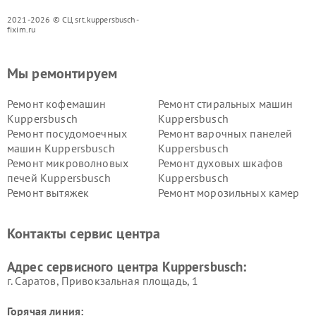
2021-2026 © СЦ srt.kuppersbusch-
fixim.ru
Мы ремонтируем
Ремонт кофемашин
Ремонт стиральных машин
Kuppersbusch
Kuppersbusch
Ремонт посудомоечных
Ремонт варочных панелей
машин Kuppersbusch
Kuppersbusch
Ремонт микроволновых
Ремонт духовых шкафов
печей Kuppersbusch
Kuppersbusch
Ремонт вытяжек
Ремонт морозильных камер
Kuppersbusch
Kuppersbusch
Ремонт холодильников
Ремонт промышленных
Контакты сервис центра
Kuppersbusch
вакуумных упаковщиков
Kuppersbusch
Адрес сервисного центра Kuppersbusch:
Ремонт сушильных машин Kuppersbusch
г. Саратов, Привокзальная площадь, 1
Горячая линия: