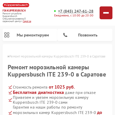
+7 (845) 247-61-28
FIX-KUPPERSBUSCH
Ремонт устройств
Ежедневно, с 10:00 до 20:00
Kuppersbusch
Специализированный
cервисный центр г.
Саратов
Мы ремонтируем
Позвонить
атове
Ремонт морозильной камеры Kuppersbusch ITE 239-0 в Саратове
Ремонт морозильной камеры
Kuppersbusch ITE 239-0 в Саратове
от 1025 руб.
Стоимость ремонта
Бесплатная диагностика
даже при отказе
Привезем и увезем морозильную камеру
Kuppersbusch ITE 239-0 сами
Ремонт кофемашин Kuppersbusch
Ремонт посудомоечных машин Kuppersbusch
Ремонт микроволновых печей Kuppersbusch
Ремонт промышленных вакуумных упаковщиков Kuppersbusch
Ремонт стиральных машин Kuppersbusch
Ремонт варочных панелей Kuppersbusch
Ремонт духовых шкафов Kuppersbusch
Ремонт холодильников Kuppersbusch
Ремонт сушильных машин Kuppersbusch
Гарантия на наши работы по ремонту
до
морозильных камер Kuppersbusch ITE 239-0