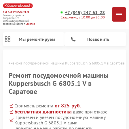
+7 (845) 247-61-28
FIX-KUPPERSBUSCH
Ремонт устройств
Ежедневно, с 10:00 до 20:00
Kuppersbusch
Специализированный
cервисный центр г.
Саратов
Мы ремонтируем
Позвонить
атове
Ремонт посудомоечной машины Kuppersbusch G 6805.1 V в Саратове
Ремонт посудомоечной машины
Kuppersbusch G 6805.1 V в
Саратове
от 825 руб.
Стоимость ремонта
Бесплатная диагностика
даже при отказе
Привезем и увезем посудомоечную машину
Ремонт кофемашин Kuppersbusch
Ремонт варочных панелей Kuppersbusch
Ремонт духовых шкафов Kuppersbusch
Ремонт морозильных камер Kuppersbusch
Ремонт промышленных вакуумных упаковщиков Kuppersbusch
Ремонт стиральных машин Kuppersbusch
Ремонт микроволновых печей Kuppersbusch
Ремонт холодильников Kuppersbusch
Ремонт сушильных машин Kuppersbusch
Kuppersbusch G 6805.1 V сами
Гарантия на наши работы по ремонту