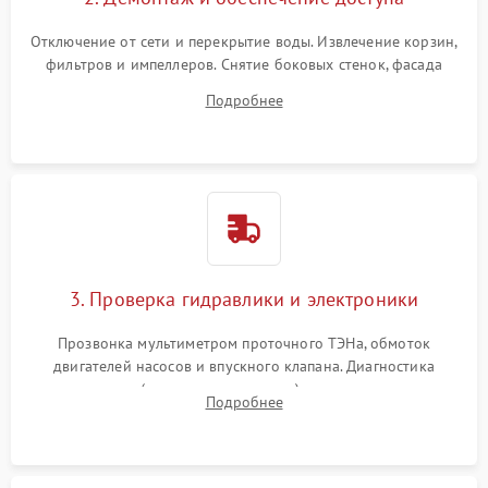
Отключение от сети и перекрытие воды. Извлечение корзин,
фильтров и импеллеров. Снятие боковых стенок, фасада
дверцы или нижнего поддона для прямого доступа к
Подробнее
циркуляционному насосу, ТЭНу и сливной помпе.
3. Проверка гидравлики и электроники
Прозвонка мультиметром проточного ТЭНа, обмоток
двигателей насосов и впускного клапана. Диагностика
прессостата (датчика уровня воды), датчика мутности,
Подробнее
концевика дверцы и электронного модуля управления.