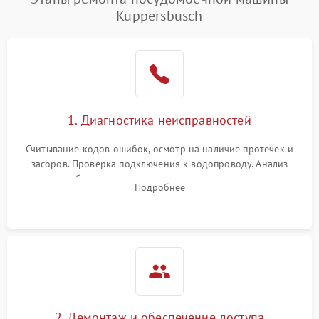
воды
Kuppersbusch
Не работает сушилка
2100 ₽
Подробнее →
Сбои в работе таймера
1700 ₽
Подробнее →
Проблемы с
2100 ₽
Подробнее →
1. Диагностика неисправностей
циркуляционным насосом
Считывание кодов ошибок, осмотр на наличие протечек и
засоров. Проверка подключения к водопроводу. Анализ
жалоб на отсутствие слива, нагрева, вращения
Подробнее
разбрызгивателей или срабатывание системы защиты
аквастоп.
2. Демонтаж и обеспечение доступа