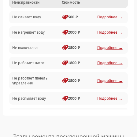
Неисправности
Стоимость
Управление
Не сливает воду
500 ₽
Подробнее →
Электропитание
Не нагревает воду
2000 ₽
Подробнее →
Датчики
Не включается
2500 ₽
Подробнее →
Нагрев
Не работает насос
1800 ₽
Подробнее →
Вода
Не работает панель
Гигиена
2500 ₽
Подробнее →
управления
Программное обеспечение
Не распыляет воду
2000 ₽
Подробнее →
Не запускается цикл
1800 ₽
Подробнее →
стирки
Проблемы с набором
Этапы ремонта посудомоечной машины
1800 ₽
Подробнее →