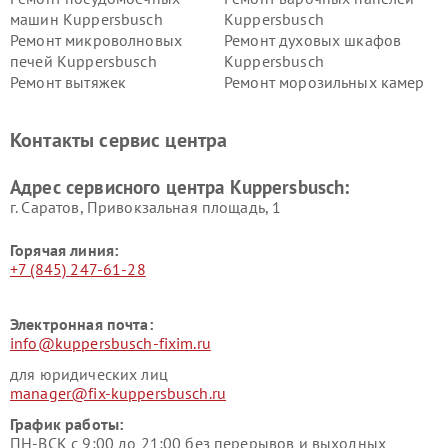
машин Kuppersbusch
Kuppersbusch
Ремонт микроволновых
Ремонт духовых шкафов
печей Kuppersbusch
Kuppersbusch
Ремонт вытяжек
Ремонт морозильных камер
Kuppersbusch
Kuppersbusch
Ремонт холодильников
Ремонт промышленных
Контакты сервис центра
Kuppersbusch
вакуумных упаковщиков
Kuppersbusch
Адрес сервисного центра Kuppersbusch:
Ремонт сушильных машин Kuppersbusch
г. Саратов, Привокзальная площадь, 1
Горячая линия:
+7 (845) 247-61-28
Электронная почта:
info@kuppersbusch-fixim.ru
для юридических лиц
manager@fix-kuppersbusch.ru
График работы:
ПН-ВСК с 9:00 до 21:00 без перерывов и выходных