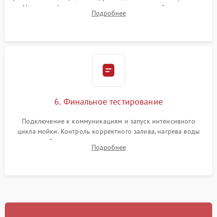
Надежная фиксация хомутов гидравлической системы,
Подробнее
сборка корпуса и установка датчика поплавка.
6. Финальное тестирование
Подключение к коммуникациям и запуск интенсивного
цикла мойки. Контроль корректного залива, нагрева воды
до нужной температуры, отсутствия посторонних шумов,
Подробнее
штатного слива и абсолютной сухости в поддоне.