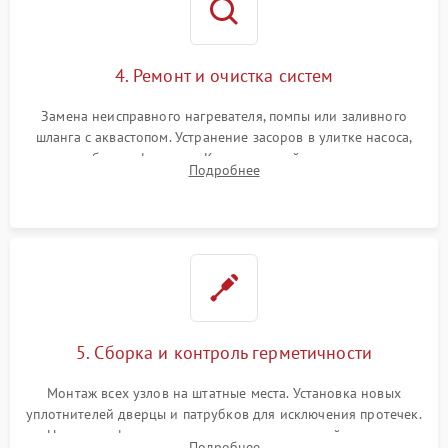
4. Ремонт и очистка систем
Замена неисправного нагревателя, помпы или заливного
шланга с аквастопом. Устранение засоров в улитке насоса,
патрубках и фильтрах. Компонентный ремонт платы
Подробнее
управления, восстановление поврежденной проводки.
5. Сборка и контроль герметичности
Монтаж всех узлов на штатные места. Установка новых
уплотнителей дверцы и патрубков для исключения протечек.
Надежная фиксация хомутов гидравлической системы,
Подробнее