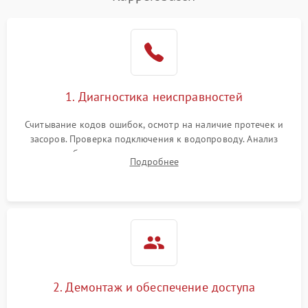
Не работает сушилка
2100 ₽
Подробнее →
Сбои в работе таймера
1700 ₽
Подробнее →
Проблемы с
2100 ₽
Подробнее →
1. Диагностика неисправностей
циркуляционным насосом
Считывание кодов ошибок, осмотр на наличие протечек и
засоров. Проверка подключения к водопроводу. Анализ
жалоб на отсутствие слива, нагрева, вращения
Подробнее
разбрызгивателей или срабатывание системы защиты
аквастоп.
2. Демонтаж и обеспечение доступа