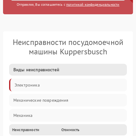
Отправляя, Вы соглашаетесь с
политикой конфиденциальности
Неисправности посудомоечной
машины Kuppersbusch
Виды неисправностей
Электроника
Механические повреждения
Механика
Неисправности
Стоимость
Управление