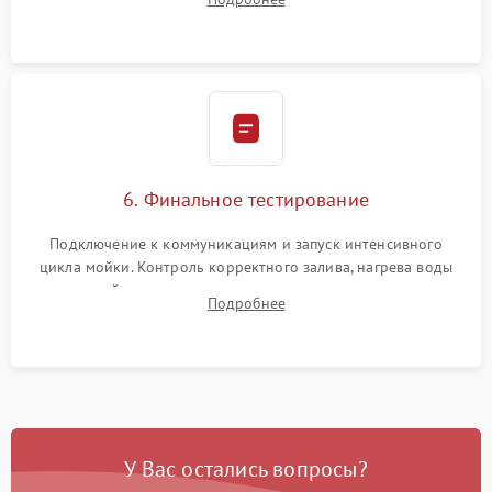
сборка корпуса и установка датчика поплавка.
6. Финальное тестирование
Подключение к коммуникациям и запуск интенсивного
цикла мойки. Контроль корректного залива, нагрева воды
до нужной температуры, отсутствия посторонних шумов,
Подробнее
штатного слива и абсолютной сухости в поддоне.
У Вас остались вопросы?