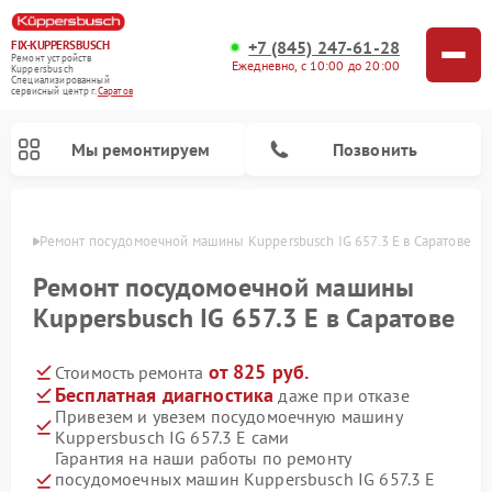
+7 (845) 247-61-28
FIX-KUPPERSBUSCH
Ремонт устройств
Ежедневно, с 10:00 до 20:00
Kuppersbusch
Специализированный
cервисный центр г.
Саратов
Мы ремонтируем
Позвонить
атове
Ремонт посудомоечной машины Kuppersbusch IG 657.3 E в Саратове
Ремонт посудомоечной машины
Kuppersbusch IG 657.3 E в Саратове
от 825 руб.
Стоимость ремонта
Бесплатная диагностика
даже при отказе
Привезем и увезем посудомоечную машину
Kuppersbusch IG 657.3 E сами
Ремонт кофемашин Kuppersbusch
Ремонт варочных панелей Kuppersbusch
Ремонт духовых шкафов Kuppersbusch
Ремонт морозильных камер Kuppersbusch
Ремонт промышленных вакуумных упаковщиков Kuppersbusch
Ремонт стиральных машин Kuppersbusch
Ремонт микроволновых печей Kuppersbusch
Ремонт холодильников Kuppersbusch
Ремонт сушильных машин Kuppersbusch
Гарантия на наши работы по ремонту
посудомоечных машин Kuppersbusch IG 657.3 E