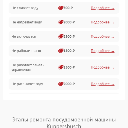
Не сливает воду
500 ₽
Подробнее →
Электропитание
Не нагревает воду
2000 ₽
Подробнее →
Датчики
Не включается
2500 ₽
Подробнее →
Нагрев
Не работает насос
1800 ₽
Подробнее →
Вода
Не работает панель
Гигиена
2500 ₽
Подробнее →
управления
Программное обеспечение
Не распыляет воду
2000 ₽
Подробнее →
Не запускается цикл
1800 ₽
Подробнее →
стирки
Проблемы с набором
Этапы ремонта посудомоечной машины
1800 ₽
Подробнее →
воды
Kuppersbusch