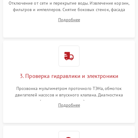
Отключение от сети и перекрытие воды. Извлечение корзин,
фильтров и импеллеров. Снятие боковых стенок, фасада
дверцы или нижнего поддона для прямого доступа к
Подробнее
циркуляционному насосу, ТЭНу и сливной помпе.
3. Проверка гидравлики и электроники
Прозвонка мультиметром проточного ТЭНа, обмоток
двигателей насосов и впускного клапана. Диагностика
прессостата (датчика уровня воды), датчика мутности,
Подробнее
концевика дверцы и электронного модуля управления.