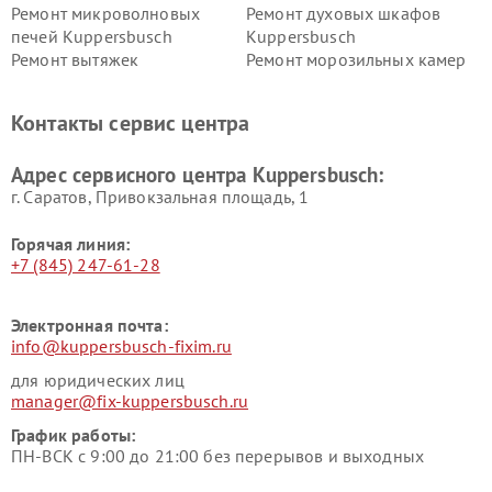
Ремонт микроволновых
Ремонт духовых шкафов
печей Kuppersbusch
Kuppersbusch
Ремонт вытяжек
Ремонт морозильных камер
Kuppersbusch
Kuppersbusch
Ремонт холодильников
Ремонт промышленных
Контакты сервис центра
Kuppersbusch
вакуумных упаковщиков
Kuppersbusch
Адрес сервисного центра Kuppersbusch:
Ремонт сушильных машин Kuppersbusch
г. Саратов, Привокзальная площадь, 1
Горячая линия:
+7 (845) 247-61-28
Электронная почта:
info@kuppersbusch-fixim.ru
для юридических лиц
manager@fix-kuppersbusch.ru
График работы:
ПН-ВСК с 9:00 до 21:00 без перерывов и выходных