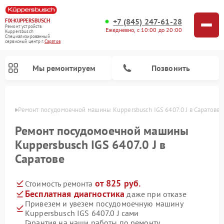
+7 (845) 247-61-28
FIX-KUPPERSBUSCH
Ремонт устройств
Ежедневно, с 10:00 до 20:00
Kuppersbusch
Специализированный
cервисный центр г.
Саратов
Мы ремонтируем
Позвонить
атове
Ремонт посудомоечной машины Kuppersbusch IGS 6407.0 J в Саратове
Ремонт посудомоечной машины
Kuppersbusch IGS 6407.0 J в
Саратове
от 825 руб.
Стоимость ремонта
Бесплатная диагностика
даже при отказе
Привезем и увезем посудомоечную машину
Ремонт кофемашин Kuppersbusch
Ремонт варочных панелей Kuppersbusch
Ремонт духовых шкафов Kuppersbusch
Ремонт морозильных камер Kuppersbusch
Ремонт промышленных вакуумных упаковщиков Kuppersbusch
Ремонт стиральных машин Kuppersbusch
Ремонт микроволновых печей Kuppersbusch
Ремонт холодильников Kuppersbusch
Ремонт сушильных машин Kuppersbusch
Kuppersbusch IGS 6407.0 J сами
Гарантия на наши работы по ремонту