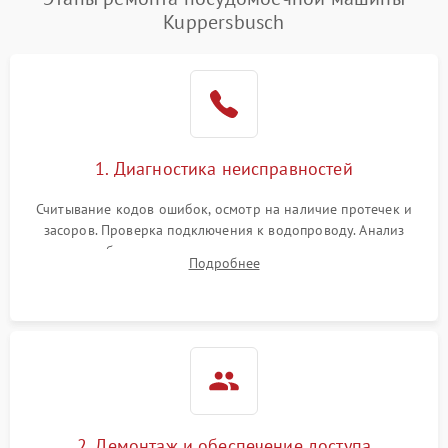
воды
Kuppersbusch
Не работает сушилка
2100 ₽
Подробнее →
Сбои в работе таймера
1700 ₽
Подробнее →
Проблемы с
2100 ₽
Подробнее →
1. Диагностика неисправностей
циркуляционным насосом
Считывание кодов ошибок, осмотр на наличие протечек и
засоров. Проверка подключения к водопроводу. Анализ
жалоб на отсутствие слива, нагрева, вращения
Подробнее
разбрызгивателей или срабатывание системы защиты
аквастоп.
2. Демонтаж и обеспечение доступа