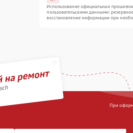
Использование официальных прошивок и
пользовательскими данными: резервно
восстановление информации при необ
й на ремонт
sch
При оформл