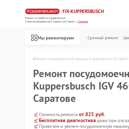
FIX-KUPPERSBUSCH
Ремонт устройств Kuppersbusch
Специализированный cервисный центр г.
Саратов
Мы ремонтируем
Срочный ремонт
Це
rsbusch в Саратове
Ремонт посудомоечной машины Kuppersbusch IGV 4609.1
Ремонт посудомоеч
Kuppersbusch IGV 46
Саратове
от 825 руб.
Стоимость ремонта
Бесплатная диагностика
даже при отказ
Привезем и увезем посудомоечную машину 
Ремонт кофемашин Kuppersbusch
Ремонт стиральных машин Kuppersbusch
Ремонт варочных панелей Kuppersbusch
Ремонт микроволновых печей Kuppersbusch
Ремонт духовых шкафов Kuppersbusch
Ремонт вытяжек Kuppersbusch
Ремонт морозильных камер Kuppersbusch
Ремонт холодильников Kuppersbusch
Ремонт промышленных вакуумных упаковщиков Kuppersbusch
Ремонт сушильных машин Kuppersbusch