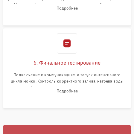
Надежная фиксация хомутов гидравлической системы,
Подробнее
сборка корпуса и установка датчика поплавка.
6. Финальное тестирование
Подключение к коммуникациям и запуск интенсивного
цикла мойки. Контроль корректного залива, нагрева воды
до нужной температуры, отсутствия посторонних шумов,
Подробнее
штатного слива и абсолютной сухости в поддоне.