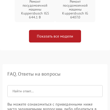
Ремонт
Ремонт
посудомоечной
посудомоечной
машины
машины
Kuppersbusch IGS
Kuppersbusch IG
644.1 B
6407.0
Показать все модели
FAQ. Ответы на вопросы
Вы можете ознакомиться с приведенными ниже
часто задаваемыми вопросами, либо обратиться в