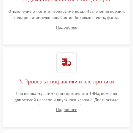
Отключение от сети и перекрытие воды. Извлечение корзин,
фильтров и импеллеров. Снятие боковых стенок, фасада
дверцы или нижнего поддона для прямого доступа к
Подробнее
циркуляционному насосу, ТЭНу и сливной помпе.
3. Проверка гидравлики и электроники
Прозвонка мультиметром проточного ТЭНа, обмоток
двигателей насосов и впускного клапана. Диагностика
прессостата (датчика уровня воды), датчика мутности,
Подробнее
концевика дверцы и электронного модуля управления.