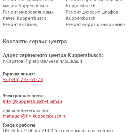
машин Kuppersbusch
Kuppersbusch
Ремонт микроволновых
Ремонт духовых шкафов
печей Kuppersbusch
Kuppersbusch
Ремонт вытяжек
Ремонт морозильных камер
Kuppersbusch
Kuppersbusch
Ремонт холодильников
Ремонт промышленных
Контакты сервис центра
Kuppersbusch
вакуумных упаковщиков
Kuppersbusch
Адрес сервисного центра Kuppersbusch:
Ремонт сушильных машин Kuppersbusch
г. Саратов, Привокзальная площадь, 1
Горячая линия:
+7 (845) 247-61-28
Электронная почта:
info@kuppersbusch-fixim.ru
для юридических лиц
manager@fix-kuppersbusch.ru
График работы:
ПН-ВСК с 9:00 до 21:00 без перерывов и выходных