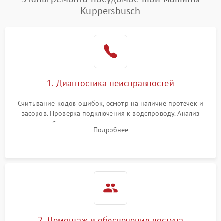
воды
Kuppersbusch
Не работает сушилка
2100 ₽
Подробнее →
Сбои в работе таймера
1700 ₽
Подробнее →
Проблемы с
2100 ₽
Подробнее →
1. Диагностика неисправностей
циркуляционным насосом
Считывание кодов ошибок, осмотр на наличие протечек и
засоров. Проверка подключения к водопроводу. Анализ
жалоб на отсутствие слива, нагрева, вращения
Подробнее
разбрызгивателей или срабатывание системы защиты
аквастоп.
2. Демонтаж и обеспечение доступа