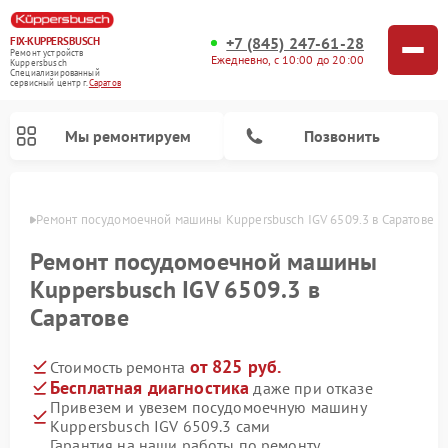
+7 (845) 247-61-28
FIX-KUPPERSBUSCH
Ремонт устройств
Ежедневно, с 10:00 до 20:00
Kuppersbusch
Специализированный
cервисный центр г.
Саратов
Мы ремонтируем
Позвонить
атове
Ремонт посудомоечной машины Kuppersbusch IGV 6509.3 в Саратове
Ремонт посудомоечной машины
Kuppersbusch IGV 6509.3 в
Саратове
от 825 руб.
Стоимость ремонта
Бесплатная диагностика
даже при отказе
Привезем и увезем посудомоечную машину
Ремонт кофемашин Kuppersbusch
Ремонт варочных панелей Kuppersbusch
Ремонт духовых шкафов Kuppersbusch
Ремонт морозильных камер Kuppersbusch
Ремонт промышленных вакуумных упаковщиков Kuppersbusch
Ремонт стиральных машин Kuppersbusch
Ремонт микроволновых печей Kuppersbusch
Ремонт холодильников Kuppersbusch
Ремонт сушильных машин Kuppersbusch
Kuppersbusch IGV 6509.3 сами
Гарантия на наши работы по ремонту