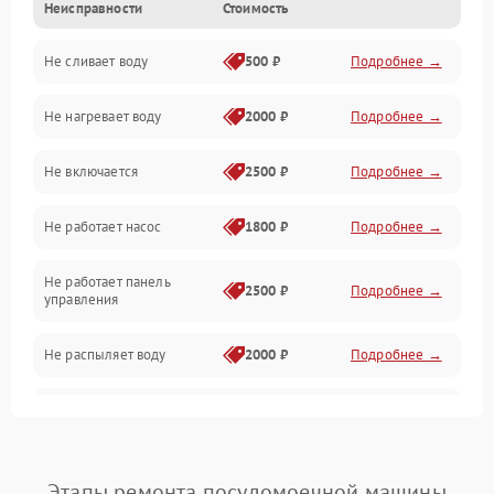
Неисправности
Стоимость
Управление
Не сливает воду
500 ₽
Подробнее →
Электропитание
Не нагревает воду
2000 ₽
Подробнее →
Датчики
Не включается
2500 ₽
Подробнее →
Нагрев
Не работает насос
1800 ₽
Подробнее →
Вода
Не работает панель
Гигиена
2500 ₽
Подробнее →
управления
Программное обеспечение
Не распыляет воду
2000 ₽
Подробнее →
Не запускается цикл
1800 ₽
Подробнее →
стирки
Проблемы с набором
Этапы ремонта посудомоечной машины
1800 ₽
Подробнее →