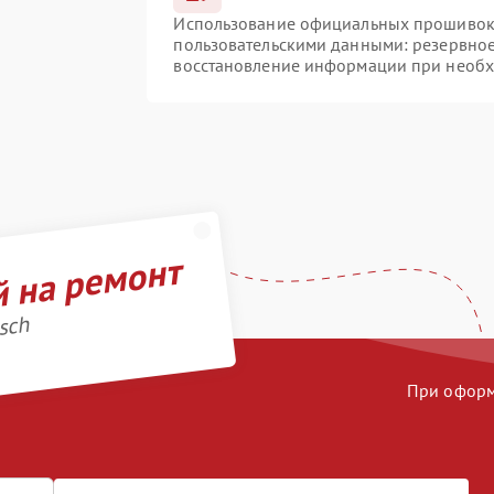
Использование официальных прошивок и
пользовательскими данными: резервно
восстановление информации при необ
й на ремонт
sch
При оформл