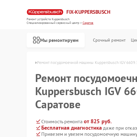
FIX-KUPPERSBUSCH
Ремонт устройств Kuppersbusch
Специализированный cервисный центр г.
Саратов
Мы ремонтируем
Срочный ремонт
Це
rsbusch в Саратове
Ремонт посудомоечной машины Kuppersbusch IGV 6609.3
Ремонт посудомоеч
Kuppersbusch IGV 66
Саратове
от 825 руб.
Стоимость ремонта
Бесплатная диагностика
даже при отказ
Привезем и увезем посудомоечную машину 
Ремонт кофемашин Kuppersbusch
Ремонт стиральных машин Kuppersbusch
Ремонт варочных панелей Kuppersbusch
Ремонт микроволновых печей Kuppersbusch
Ремонт духовых шкафов Kuppersbusch
Ремонт вытяжек Kuppersbusch
Ремонт морозильных камер Kuppersbusch
Ремонт холодильников Kuppersbusch
Ремонт промышленных вакуумных упаковщиков Kuppersbusch
Ремонт сушильных машин Kuppersbusch