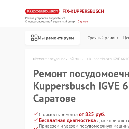
FIX-KUPPERSBUSCH
Ремонт устройств Kuppersbusch
Специализированный cервисный центр г.
Саратов
Мы ремонтируем
Срочный ремонт
Це
rsbusch в Саратове
Ремонт посудомоечной машины Kuppersbusch IGVE 6610.
Ремонт посудомоеч
Kuppersbusch IGVE 6
Саратове
от 825 руб.
Стоимость ремонта
Бесплатная диагностика
даже при отказ
Привезем и увезем посудомоечную машину
Ремонт кофемашин Kuppersbusch
Ремонт стиральных машин Kuppersbusch
Ремонт варочных панелей Kuppersbusch
Ремонт микроволновых печей Kuppersbusch
Ремонт духовых шкафов Kuppersbusch
Ремонт вытяжек Kuppersbusch
Ремонт морозильных камер Kuppersbusch
Ремонт холодильников Kuppersbusch
Ремонт промышленных вакуумных упаковщиков Kuppersbusch
Ремонт сушильных машин Kuppersbusch