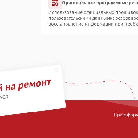
Оригинальные программные реше
Использование официальных прошивок и
пользовательскими данными: резервно
восстановление информации при необ
й на ремонт
sch
При оформл