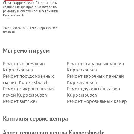
СЦ srt.kuppersbusch-fixim.ru - сеть
сервисных центров в Саратове по
ремонту и обслуживанию техники
Kuppersbusch
2021-2026 © СЦ srt.kuppersbusch-
fixim.ru
Мы ремонтируем
Ремонт кофемашин
Ремонт стиральных машин
Kuppersbusch
Kuppersbusch
Ремонт посудомоечных
Ремонт варочных панелей
машин Kuppersbusch
Kuppersbusch
Ремонт микроволновых
Ремонт духовых шкафов
печей Kuppersbusch
Kuppersbusch
Ремонт вытяжек
Ремонт морозильных камер
Kuppersbusch
Kuppersbusch
Ремонт холодильников
Ремонт промышленных
Контакты сервис центра
Kuppersbusch
вакуумных упаковщиков
Kuppersbusch
Адрес сервисного центра Kuppersbusch:
Ремонт сушильных машин Kuppersbusch