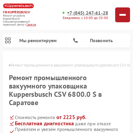
+7 (845) 247-61-28
FIX-KUPPERSBUSCH
Ремонт устройств
Ежедневно, с 10:00 до 20:00
Kuppersbusch
Специализированный
cервисный центр г.
Саратов
Мы ремонтируем
Позвонить
атове
Ремонт промышленного вакуумного упаковщика Kuppersbusch CSV 6800
Ремонт промышленного
вакуумного упаковщика
Kuppersbusch CSV 6800.0 S в
Саратове
от 2225 руб.
Стоимость ремонта
Ремонт кофемашин Kuppersbusch
Ремонт посудомоечных машин Kuppersbusch
Ремонт микроволновых печей Kuppersbusch
Ремонт холодильников Kuppersbusch
Ремонт стиральных машин Kuppersbusch
Ремонт варочных панелей Kuppersbusch
Ремонт духовых шкафов Kuppersbusch
Ремонт морозильных камер Kuppersbusch
Ремонт сушильных машин Kuppersbusch
Бесплатная диагностика
даже при отказе
Привезем и увезем промышленного вакуумного