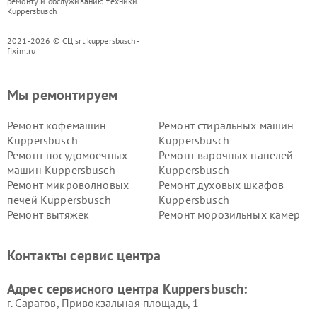
ремонту и обслуживанию техники
Kuppersbusch
2021-2026 © СЦ srt.kuppersbusch-
fixim.ru
Мы ремонтируем
Ремонт кофемашин
Ремонт стиральных машин
Kuppersbusch
Kuppersbusch
Ремонт посудомоечных
Ремонт варочных панелей
машин Kuppersbusch
Kuppersbusch
Ремонт микроволновых
Ремонт духовых шкафов
печей Kuppersbusch
Kuppersbusch
Ремонт вытяжек
Ремонт морозильных камер
Kuppersbusch
Kuppersbusch
Ремонт холодильников
Ремонт промышленных
Контакты сервис центра
Kuppersbusch
вакуумных упаковщиков
Kuppersbusch
Адрес сервисного центра Kuppersbusch:
Ремонт сушильных машин Kuppersbusch
г. Саратов, Привокзальная площадь, 1