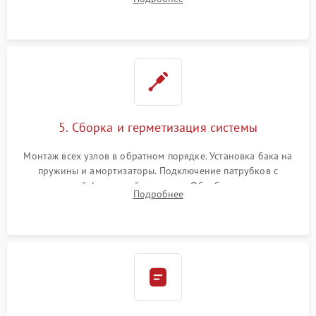
или поврежденной резиновой манжеты.
5. Сборка и герметизация системы
Монтаж всех узлов в обратном порядке. Установка бака на
пружины и амортизаторы. Подключение патрубков с
надежной фиксацией хомутами. Обработка стыков
Подробнее
герметиком для предотвращения возможных протечек воды.