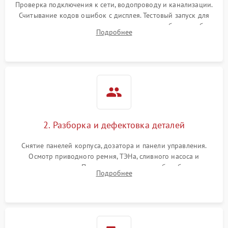
Проверка подключения к сети, водопроводу и канализации.
Считывание кодов ошибок с дисплея. Тестовый запуск для
выявления посторонних шумов, протечек или сбоев в работе
Подробнее
электронного модуля управления.
2. Разборка и дефектовка деталей
Снятие панелей корпуса, дозатора и панели управления.
Осмотр приводного ремня, ТЭНа, сливного насоса и
амортизаторов. Проверка подшипников барабана и
Подробнее
крестовины на износ, а манжеты люка на разрывы.