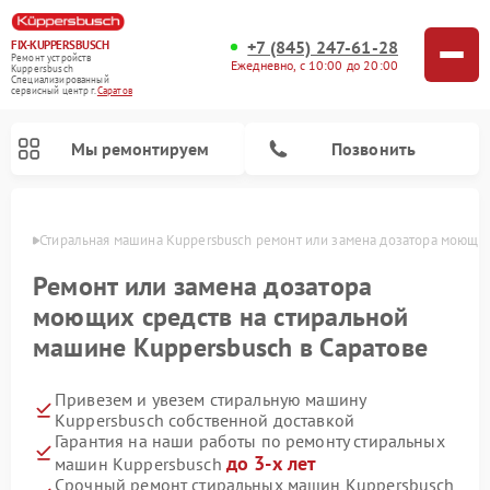
+7 (845) 247-61-28
FIX-KUPPERSBUSCH
Ремонт устройств
Ежедневно, с 10:00 до 20:00
Kuppersbusch
Специализированный
cервисный центр г.
Саратов
Мы ремонтируем
Позвонить
атове
Стиральная машина Kuppersbusch ремонт или замена дозатора моющи
Ремонт или замена дозатора
моющих средств на стиральной
машине Kuppersbusch в Саратове
Привезем и увезем стиральную машину
Kuppersbusch собственной доставкой
Гарантия на наши работы по ремонту стиральных
Ремонт кофемашин Kuppersbusch
Ремонт варочных панелей Kuppersbusch
Ремонт духовых шкафов Kuppersbusch
Ремонт морозильных камер Kuppersbusch
Ремонт промышленных вакуумных упаковщиков Kuppersbusch
Ремонт посудомоечных машин Kuppersbusch
Ремонт микроволновых печей Kuppersbusch
Ремонт холодильников Kuppersbusch
Ремонт сушильных машин Kuppersbusch
до 3-х лет
машин Kuppersbusch
Срочный ремонт стиральных машин Kuppersbusch