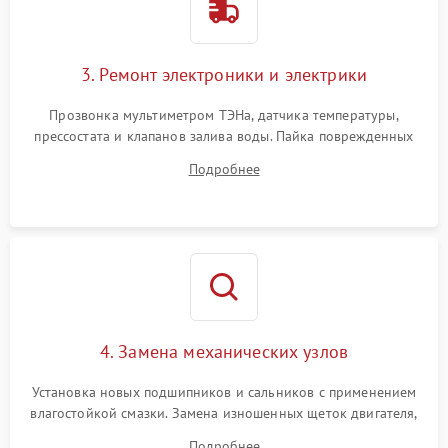
3. Ремонт электроники и электрики
Прозвонка мультиметром ТЭНа, датчика температуры,
прессостата и клапанов залива воды. Пайка поврежденных
дорожек или замена симисторов на плате управления.
Подробнее
Восстановление целостности проводки и контактов.
4. Замена механических узлов
Установка новых подшипников и сальников с применением
влагостойкой смазки. Замена изношенных щеток двигателя,
порванного ремня привода, неисправного сливного насоса
Подробнее