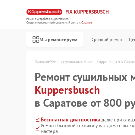
FIX-KUPPERSBUSCH
Ремонт устройств Kuppersbusch
Специализированный cервисный центр г.
Саратов
Мы ремонтируем
Срочный ремонт
Це
Главная
Ремонт сушильных машин Kuppersbusch в Сарат
Ремонт сушильных 
Kuppersbusch
в Саратове от 800 ру
Бесплатная диагностика
даже при отказ
Ремонт бытовой техники у вас дома с вые
мастера
Ремонт кофемашин Kuppersbusch
Ремонт стиральных машин Kuppersbusch
Ремонт посудомоечных машин Kuppersbusch
Ремонт варочных панелей Kuppersbusch
Ремонт микроволновых печей Kuppersbusch
Ремонт духовых шкафов Kuppersbusch
Ремонт вытяжек Kuppersbusch
Ремонт морозильных камер Kuppersbusch
Ремонт холодильников Kuppersbusch
Ремонт промышленных вакуумных упаковщиков Kuppersbusch