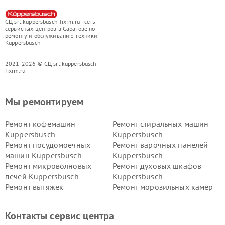
СЦ srt.kuppersbusch-fixim.ru - сеть
сервисных центров в Саратове по
ремонту и обслуживанию техники
Kuppersbusch
2021-2026 © СЦ srt.kuppersbusch-
fixim.ru
Мы ремонтируем
Ремонт кофемашин
Ремонт стиральных машин
Kuppersbusch
Kuppersbusch
Ремонт посудомоечных
Ремонт варочных панелей
машин Kuppersbusch
Kuppersbusch
Ремонт микроволновых
Ремонт духовых шкафов
печей Kuppersbusch
Kuppersbusch
Ремонт вытяжек
Ремонт морозильных камер
Kuppersbusch
Kuppersbusch
Ремонт холодильников
Ремонт промышленных
Контакты сервис центра
Kuppersbusch
вакуумных упаковщиков