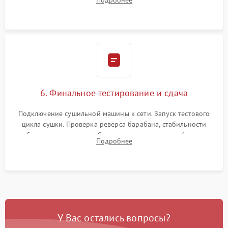
Подробнее
модулю управления. Монтаж корпусных панелей, люка и
верхней крышки устройства.
6. Финальное тестирование и сдача
Подключение сушильной машины к сети. Запуск тестового
цикла сушки. Проверка реверса барабана, стабильности
набора температуры, работы дренажного насоса (откачка
Подробнее
конденсата) и отсутствия посторонних скрипов, стуков или
вибраций.
У Вас остались вопросы?