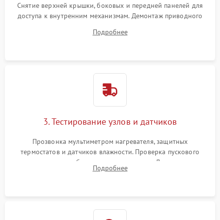
Снятие верхней крышки, боковых и передней панелей для
доступа к внутренним механизмам. Демонтаж приводного
ремня, панели управления и защитных кожухов.
Подробнее
Обеспечение свободного доступа к ТЭНу, компрессору,
двигателю и дренажной помпе.
3. Тестирование узлов и датчиков
Прозвонка мультиметром нагревателя, защитных
термостатов и датчиков влажности. Проверка пускового
конденсатора, обмоток мотора и помпы. Для машин с
Подробнее
тепловым насосом — диагностика работы компрессора и
оценка циркуляции хладагента.