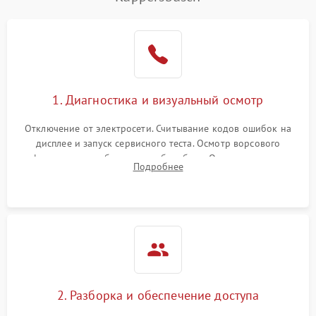
1800 ₽
Подробнее →
управления
Не завершает программу
1500 ₽
Подробнее →
Зависает программа
1500 ₽
Подробнее →
1. Диагностика и визуальный осмотр
Ошибка на дисплее
1290 ₽
Подробнее →
Отключение от электросети. Считывание кодов ошибок на
дисплее и запуск сервисного теста. Осмотр ворсового
фильтра, теплообменника и барабана. Опрос клиента о
Подробнее
неисправностях (не сушит, не крутит барабан, сильно шумит
или выдает ошибку).
2. Разборка и обеспечение доступа