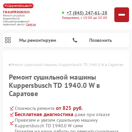
+7 (845) 247-61-28
FIX-KUPPERSBUSCH
Ремонт устройств
Ежедневно, с 10:00 до 20:00
Kuppersbusch
Специализированный
cервисный центр г.
Саратов
Мы ремонтируем
Позвонить
атове
Ремонт сушильной машины Kuppersbusch TD 1940.0 W в Саратове
Ремонт сушильной машины
Kuppersbusch TD 1940.0 W в
Саратове
от 825 руб.
Стоимость ремонта
Бесплатная диагностика
даже при отказе
Привезем и увезем сушильную машину
Ремонт кофемашин Kuppersbusch
Ремонт посудомоечных машин Kuppersbusch
Ремонт микроволновых печей Kuppersbusch
Ремонт холодильников Kuppersbusch
Ремонт стиральных машин Kuppersbusch
Ремонт варочных панелей Kuppersbusch
Ремонт духовых шкафов Kuppersbusch
Ремонт морозильных камер Kuppersbusch
Ремонт промышленных вакуумных упаковщиков Kuppersbusch
Kuppersbusch TD 1940.0 W сами
Гарантия на наши работы по ремонту сушильных