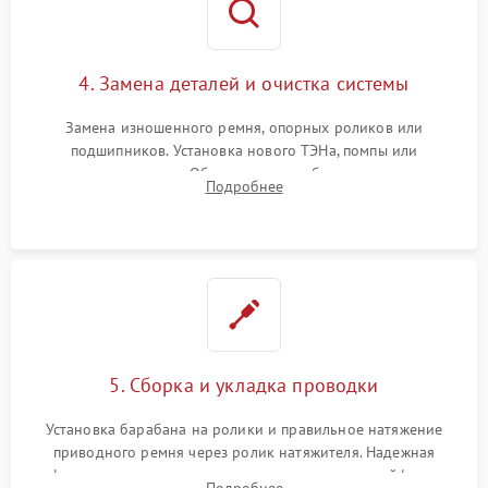
4. Замена деталей и очистка системы
Замена изношенного ремня, опорных роликов или
подшипников. Установка нового ТЭНа, помпы или
термодатчиков. Обязательная глубокая очистка
Подробнее
конденсатора, крыльчатки вентилятора и воздуховодов от
ворса. Восстановление платы управления.
5. Сборка и укладка проводки
Установка барабана на ролики и правильное натяжение
приводного ремня через ролик натяжителя. Надежная
фиксация всех узлов, подключение клемм и шлейфов к