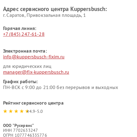
Kuppersbusch
Адрес сервисного центра Kuppersbusch:
Ремонт сушильных машин Kuppersbusch
г. Саратов, Привокзальная площадь, 1
Горячая линия:
+7 (845) 247-61-28
Электронная почта:
info@kuppersbusch-fixim.ru
для юридических лиц
manager@fix-kuppersbusch.ru
График работы:
ПН-ВСК с 9:00 до 21:00 без перерывов и выходных
Рейтинг сервисного центра
4.9-5.0
ООО "Русервис"
ИНН 7702633247
ОГРН 1077746335776