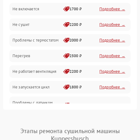
Не включается
1700 ₽
Подробнее →
Механические повреждения
Не сушит
2200 ₽
Подробнее →
Оптика
Проблемы с термостатом
2000 ₽
Подробнее →
Программное обеспечение
Перегрев
2500 ₽
Подробнее →
Датчики
Не работает вентиляция
2200 ₽
Подробнее →
Безопасность
Не запускается цикл
1800 ₽
Подробнее →
Проблемы с датчиком
2500 ₽
Подробнее →
влажности
Не работает нагреватель
2500 ₽
Подробнее →
Этапы ремонта сушильной машины
Kuppersbusch
Проблемы с блоком