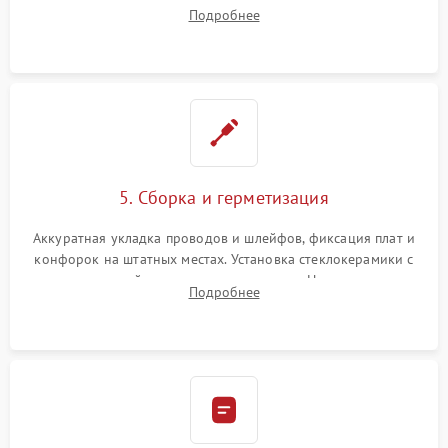
плате управления, восстановление токопроводящих
Подробнее
дорожек. Очистка контактов и замена поврежденной
проводки.
5. Сборка и герметизация
Аккуратная укладка проводов и шлейфов, фиксация плат и
конфорок на штатных местах. Установка стеклокерамики с
проверкой равномерности зазоров. Нанесение
Подробнее
термостойкого герметика или укладка уплотнительной
ленты по контуру.