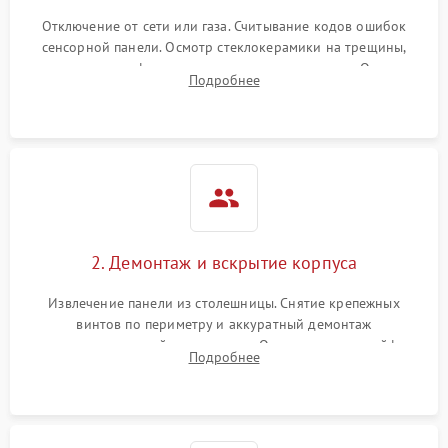
Отключение от сети или газа. Считывание кодов ошибок
сенсорной панели. Осмотр стеклокерамики на трещины,
проверка конфорок на равномерность нагрева. Опрос
Подробнее
клиента о симптомах (не включается, не видит посуду,
щелкает).
2. Демонтаж и вскрытие корпуса
Извлечение панели из столешницы. Снятие крепежных
винтов по периметру и аккуратный демонтаж
стеклокерамической поверхности. Отсоединение шлейфов
Подробнее
сенсорного блока для доступа к силовым платам, катушкам
или ТЭНам.