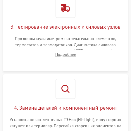
3. Тестирование электронных и силовых узлов
Прозвонка мультиметром нагревательных элементов,
термостатов и термодатчиков. Диагностика силового
модуля, реле, диодных мостов и IGBT-транзисторов (для
Подробнее
индукции). Проверка кранов и газ-контроля (для газовых
панелей).
4. Замена деталей и компонентный ремонт
Установка новых ленточных ТЭНов (Hi-Light), индукторных
катушек или термопар. Перепайка сгоревших элементов на