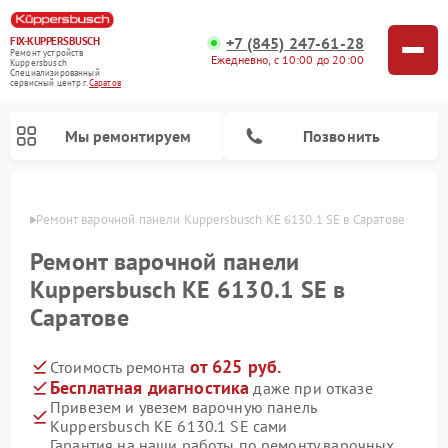
+7 (845) 247-61-28
FIX-KUPPERSBUSCH
Ремонт устройств
Ежедневно, с 10:00 до 20:00
Kuppersbusch
Специализированный
cервисный центр г.
Саратов
Мы ремонтируем
Позвонить
атове
Ремонт варочной панели Kuppersbusch KE 6130.1 SE в Саратове
Ремонт варочной панели
Kuppersbusch KE 6130.1 SE в
Саратове
от 625 руб.
Стоимость ремонта
Бесплатная диагностика
даже при отказе
Привезем и увезем варочную панель
Ремонт кофемашин Kuppersbusch
Ремонт посудомоечных машин Kuppersbusch
Ремонт духовых шкафов Kuppersbusch
Ремонт морозильных камер Kuppersbusch
Ремонт промышленных вакуумных упаковщиков Kuppersbusch
Ремонт стиральных машин Kuppersbusch
Ремонт микроволновых печей Kuppersbusch
Ремонт холодильников Kuppersbusch
Ремонт сушильных машин Kuppersbusch
Kuppersbusch KE 6130.1 SE сами
Гарантия на наши работы по ремонту варочных