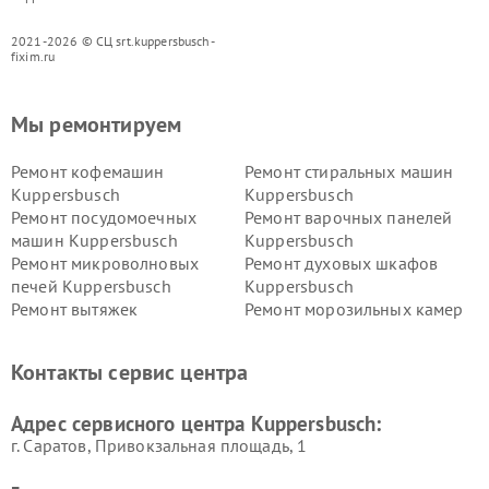
2021-2026 © СЦ srt.kuppersbusch-
fixim.ru
Мы ремонтируем
Ремонт кофемашин
Ремонт стиральных машин
Kuppersbusch
Kuppersbusch
Ремонт посудомоечных
Ремонт варочных панелей
машин Kuppersbusch
Kuppersbusch
Ремонт микроволновых
Ремонт духовых шкафов
печей Kuppersbusch
Kuppersbusch
Ремонт вытяжек
Ремонт морозильных камер
Kuppersbusch
Kuppersbusch
Ремонт холодильников
Ремонт промышленных
Контакты сервис центра
Kuppersbusch
вакуумных упаковщиков
Kuppersbusch
Адрес сервисного центра Kuppersbusch:
Ремонт сушильных машин Kuppersbusch
г. Саратов, Привокзальная площадь, 1