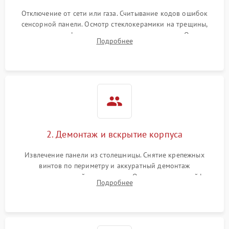
Отключение от сети или газа. Считывание кодов ошибок
сенсорной панели. Осмотр стеклокерамики на трещины,
проверка конфорок на равномерность нагрева. Опрос
Подробнее
клиента о симптомах (не включается, не видит посуду,
щелкает).
2. Демонтаж и вскрытие корпуса
Извлечение панели из столешницы. Снятие крепежных
винтов по периметру и аккуратный демонтаж
стеклокерамической поверхности. Отсоединение шлейфов
Подробнее
сенсорного блока для доступа к силовым платам, катушкам
или ТЭНам.