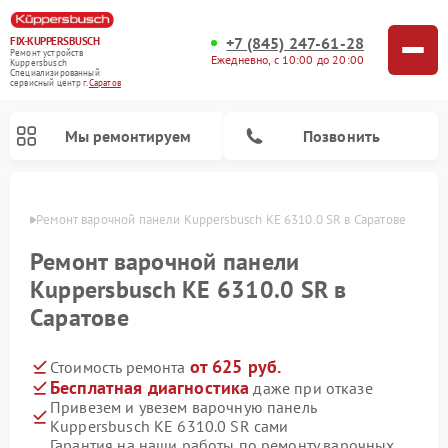
+7 (845) 247-61-28
FIX-KUPPERSBUSCH
Ремонт устройств
Ежедневно, с 10:00 до 20:00
Kuppersbusch
Специализированный
cервисный центр г.
Саратов
Мы ремонтируем
Позвонить
атове
Ремонт варочной панели Kuppersbusch KE 6310.0 SR в Саратове
Ремонт варочной панели
Kuppersbusch KE 6310.0 SR в
Саратове
от 625 руб.
Стоимость ремонта
Бесплатная диагностика
даже при отказе
Привезем и увезем варочную панель
Ремонт кофемашин Kuppersbusch
Ремонт посудомоечных машин Kuppersbusch
Ремонт духовых шкафов Kuppersbusch
Ремонт морозильных камер Kuppersbusch
Ремонт промышленных вакуумных упаковщиков Kuppersbusch
Ремонт стиральных машин Kuppersbusch
Ремонт микроволновых печей Kuppersbusch
Ремонт холодильников Kuppersbusch
Ремонт сушильных машин Kuppersbusch
Kuppersbusch KE 6310.0 SR сами
Гарантия на наши работы по ремонту варочных