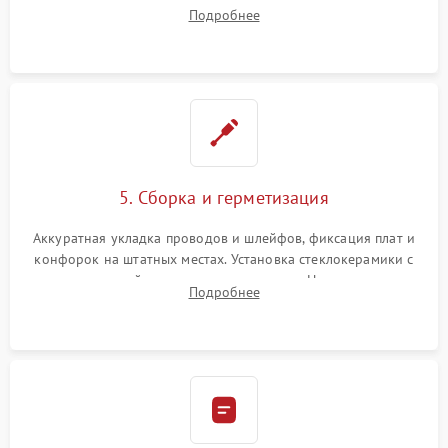
плате управления, восстановление токопроводящих
Подробнее
дорожек. Очистка контактов и замена поврежденной
проводки.
5. Сборка и герметизация
Аккуратная укладка проводов и шлейфов, фиксация плат и
конфорок на штатных местах. Установка стеклокерамики с
проверкой равномерности зазоров. Нанесение
Подробнее
термостойкого герметика или укладка уплотнительной
ленты по контуру.