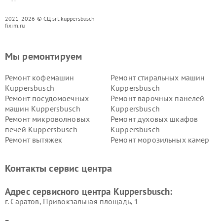
2021-2026 © СЦ srt.kuppersbusch-
fixim.ru
Мы ремонтируем
Ремонт кофемашин
Ремонт стиральных машин
Kuppersbusch
Kuppersbusch
Ремонт посудомоечных
Ремонт варочных панелей
машин Kuppersbusch
Kuppersbusch
Ремонт микроволновых
Ремонт духовых шкафов
печей Kuppersbusch
Kuppersbusch
Ремонт вытяжек
Ремонт морозильных камер
Kuppersbusch
Kuppersbusch
Ремонт холодильников
Ремонт промышленных
Контакты сервис центра
Kuppersbusch
вакуумных упаковщиков
Kuppersbusch
Адрес сервисного центра Kuppersbusch:
Ремонт сушильных машин Kuppersbusch
г. Саратов, Привокзальная площадь, 1