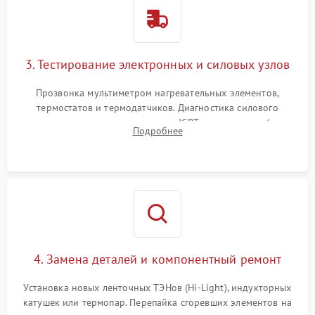
3. Тестирование электронных и силовых узлов
Прозвонка мультиметром нагревательных элементов,
термостатов и термодатчиков. Диагностика силового
модуля, реле, диодных мостов и IGBT-транзисторов (для
Подробнее
индукции). Проверка кранов и газ-контроля (для газовых
панелей).
4. Замена деталей и компонентный ремонт
Установка новых ленточных ТЭНов (Hi-Light), индукторных
катушек или термопар. Перепайка сгоревших элементов на