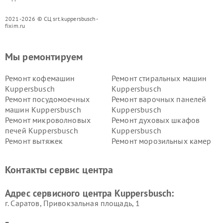
2021-2026 © СЦ srt.kuppersbusch-
fixim.ru
Мы ремонтируем
Ремонт кофемашин
Ремонт стиральных машин
Kuppersbusch
Kuppersbusch
Ремонт посудомоечных
Ремонт варочных панелей
машин Kuppersbusch
Kuppersbusch
Ремонт микроволновых
Ремонт духовых шкафов
печей Kuppersbusch
Kuppersbusch
Ремонт вытяжек
Ремонт морозильных камер
Kuppersbusch
Kuppersbusch
Ремонт холодильников
Ремонт промышленных
Контакты сервис центра
Kuppersbusch
вакуумных упаковщиков
Kuppersbusch
Адрес сервисного центра Kuppersbusch:
Ремонт сушильных машин Kuppersbusch
г. Саратов, Привокзальная площадь, 1