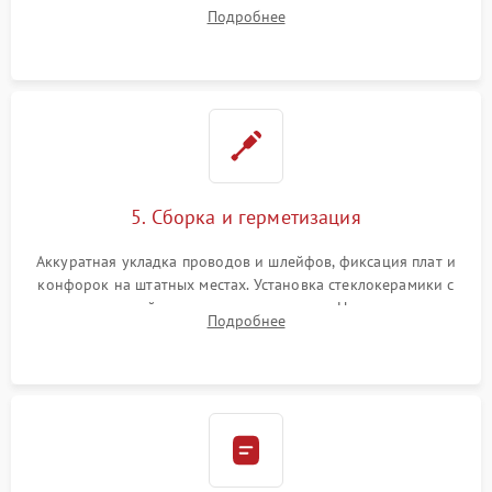
плате управления, восстановление токопроводящих
Подробнее
дорожек. Очистка контактов и замена поврежденной
проводки.
5. Сборка и герметизация
Аккуратная укладка проводов и шлейфов, фиксация плат и
конфорок на штатных местах. Установка стеклокерамики с
проверкой равномерности зазоров. Нанесение
Подробнее
термостойкого герметика или укладка уплотнительной
ленты по контуру.