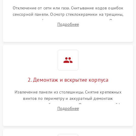
Отключение от сети или газа. Считывание кодов ошибок
сенсорной панели. Осмотр стеклокерамики на трещины,
проверка конфорок на равномерность нагрева. Опрос
Подробнее
клиента о симптомах (не включается, не видит посуду,
щелкает).
2. Демонтаж и вскрытие корпуса
Извлечение панели из столешницы. Снятие крепежных
винтов по периметру и аккуратный демонтаж
стеклокерамической поверхности. Отсоединение шлейфов
Подробнее
сенсорного блока для доступа к силовым платам, катушкам
или ТЭНам.