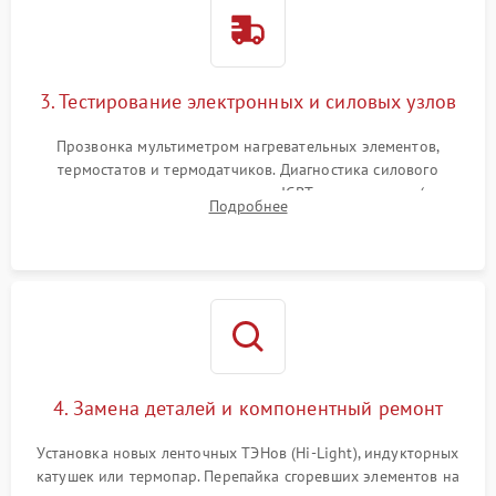
3. Тестирование электронных и силовых узлов
Прозвонка мультиметром нагревательных элементов,
термостатов и термодатчиков. Диагностика силового
модуля, реле, диодных мостов и IGBT-транзисторов (для
Подробнее
индукции). Проверка кранов и газ-контроля (для газовых
панелей).
4. Замена деталей и компонентный ремонт
Установка новых ленточных ТЭНов (Hi-Light), индукторных
катушек или термопар. Перепайка сгоревших элементов на