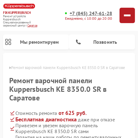
+7 (845) 247-61-28
FIX-KUPPERSBUSCH
Ремонт устройств
Ежедневно, с 10:00 до 20:00
Kuppersbusch
Специализированный
cервисный центр г.
Саратов
Мы ремонтируем
Позвонить
атове
Ремонт варочной панели Kuppersbusch KE 8350.0 SR в Саратове
Ремонт варочной панели
Kuppersbusch KE 8350.0 SR в
Саратове
от 625 руб.
Стоимость ремонта
Бесплатная диагностика
даже при отказе
Привезем и увезем варочную панель
Ремонт кофемашин Kuppersbusch
Ремонт посудомоечных машин Kuppersbusch
Ремонт духовых шкафов Kuppersbusch
Ремонт морозильных камер Kuppersbusch
Ремонт промышленных вакуумных упаковщиков Kuppersbusch
Ремонт стиральных машин Kuppersbusch
Ремонт микроволновых печей Kuppersbusch
Ремонт холодильников Kuppersbusch
Ремонт сушильных машин Kuppersbusch
Kuppersbusch KE 8350.0 SR сами
Гарантия на наши работы по ремонту варочных