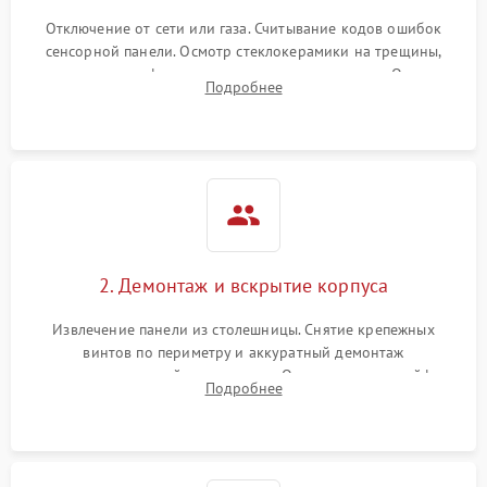
Отключение от сети или газа. Считывание кодов ошибок
сенсорной панели. Осмотр стеклокерамики на трещины,
проверка конфорок на равномерность нагрева. Опрос
Подробнее
клиента о симптомах (не включается, не видит посуду,
щелкает).
2. Демонтаж и вскрытие корпуса
Извлечение панели из столешницы. Снятие крепежных
винтов по периметру и аккуратный демонтаж
стеклокерамической поверхности. Отсоединение шлейфов
Подробнее
сенсорного блока для доступа к силовым платам, катушкам
или ТЭНам.