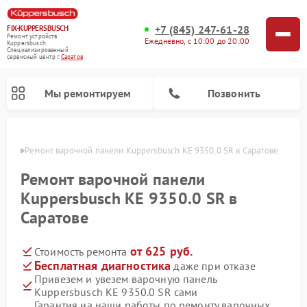
+7 (845) 247-61-28
FIX-KUPPERSBUSCH
Ремонт устройств
Ежедневно, с 10:00 до 20:00
Kuppersbusch
Специализированный
cервисный центр г.
Саратов
Мы ремонтируем
Позвонить
атове
Ремонт варочной панели Kuppersbusch KE 9350.0 SR в Саратове
Ремонт варочной панели
Kuppersbusch KE 9350.0 SR в
Саратове
от 625 руб.
Стоимость ремонта
Бесплатная диагностика
даже при отказе
Привезем и увезем варочную панель
Ремонт кофемашин Kuppersbusch
Ремонт посудомоечных машин Kuppersbusch
Ремонт духовых шкафов Kuppersbusch
Ремонт морозильных камер Kuppersbusch
Ремонт промышленных вакуумных упаковщиков Kuppersbusch
Ремонт стиральных машин Kuppersbusch
Ремонт микроволновых печей Kuppersbusch
Ремонт холодильников Kuppersbusch
Ремонт сушильных машин Kuppersbusch
Kuppersbusch KE 9350.0 SR сами
Гарантия на наши работы по ремонту варочных