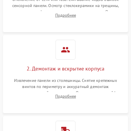
сенсорной панели. Осмотр стеклокерамики на трещины,
проверка конфорок на равномерность нагрева. Опрос
Подробнее
клиента о симптомах (не включается, не видит посуду,
щелкает).
2. Демонтаж и вскрытие корпуса
Извлечение панели из столешницы. Снятие крепежных
винтов по периметру и аккуратный демонтаж
стеклокерамической поверхности. Отсоединение шлейфов
Подробнее
сенсорного блока для доступа к силовым платам, катушкам
или ТЭНам.