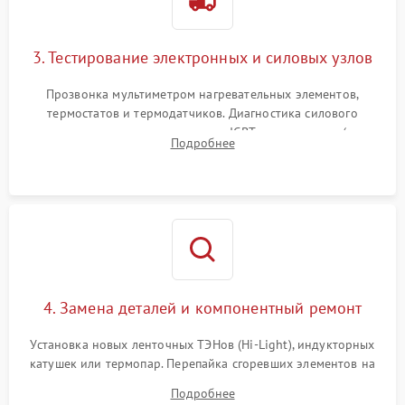
3. Тестирование электронных и силовых узлов
Прозвонка мультиметром нагревательных элементов,
термостатов и термодатчиков. Диагностика силового
модуля, реле, диодных мостов и IGBT-транзисторов (для
Подробнее
индукции). Проверка кранов и газ-контроля (для газовых
панелей).
4. Замена деталей и компонентный ремонт
Установка новых ленточных ТЭНов (Hi-Light), индукторных
катушек или термопар. Перепайка сгоревших элементов на
плате управления, восстановление токопроводящих
Подробнее
дорожек. Очистка контактов и замена поврежденной