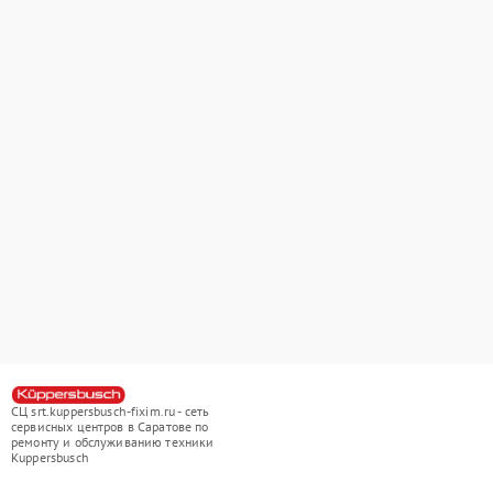
СЦ srt.kuppersbusch-fixim.ru - сеть
сервисных центров в Саратове по
ремонту и обслуживанию техники
Kuppersbusch