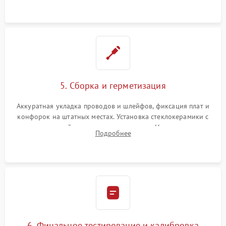
проводки.
5. Сборка и герметизация
Аккуратная укладка проводов и шлейфов, фиксация плат и
конфорок на штатных местах. Установка стеклокерамики с
проверкой равномерности зазоров. Нанесение
Подробнее
термостойкого герметика или укладка уплотнительной
ленты по контуру.
6. Финальное тестирование и калибровка