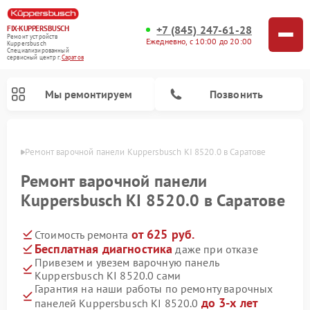
+7 (845) 247-61-28
FIX-KUPPERSBUSCH
Ремонт устройств
Ежедневно, с 10:00 до 20:00
Kuppersbusch
Специализированный
cервисный центр г.
Саратов
Мы ремонтируем
Позвонить
атове
Ремонт варочной панели Kuppersbusch KI 8520.0 в Саратове
Ремонт варочной панели
Kuppersbusch KI 8520.0 в Саратове
от 625 руб.
Стоимость ремонта
Бесплатная диагностика
даже при отказе
Привезем и увезем варочную панель
Kuppersbusch KI 8520.0 сами
Ремонт кофемашин Kuppersbusch
Ремонт посудомоечных машин Kuppersbusch
Ремонт духовых шкафов Kuppersbusch
Ремонт морозильных камер Kuppersbusch
Ремонт промышленных вакуумных упаковщиков Kuppersbusch
Ремонт стиральных машин Kuppersbusch
Ремонт микроволновых печей Kuppersbusch
Ремонт холодильников Kuppersbusch
Ремонт сушильных машин Kuppersbusch
Гарантия на наши работы по ремонту варочных
до 3-х лет
панелей Kuppersbusch KI 8520.0