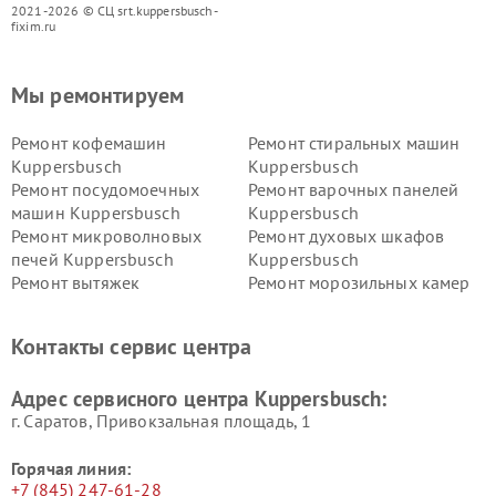
2021-2026 © СЦ srt.kuppersbusch-
fixim.ru
Мы ремонтируем
Ремонт кофемашин
Ремонт стиральных машин
Kuppersbusch
Kuppersbusch
Ремонт посудомоечных
Ремонт варочных панелей
машин Kuppersbusch
Kuppersbusch
Ремонт микроволновых
Ремонт духовых шкафов
печей Kuppersbusch
Kuppersbusch
Ремонт вытяжек
Ремонт морозильных камер
Kuppersbusch
Kuppersbusch
Ремонт холодильников
Ремонт промышленных
Контакты сервис центра
Kuppersbusch
вакуумных упаковщиков
Kuppersbusch
Адрес сервисного центра Kuppersbusch:
Ремонт сушильных машин Kuppersbusch
г. Саратов, Привокзальная площадь, 1
Горячая линия:
+7 (845) 247-61-28