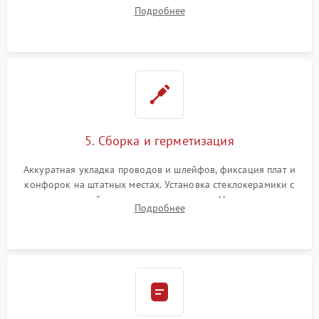
плате управления, восстановление токопроводящих
Подробнее
дорожек. Очистка контактов и замена поврежденной
проводки.
5. Сборка и герметизация
Аккуратная укладка проводов и шлейфов, фиксация плат и
конфорок на штатных местах. Установка стеклокерамики с
проверкой равномерности зазоров. Нанесение
Подробнее
термостойкого герметика или укладка уплотнительной
ленты по контуру.