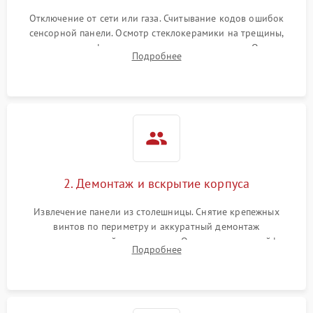
Отключение от сети или газа. Считывание кодов ошибок
сенсорной панели. Осмотр стеклокерамики на трещины,
проверка конфорок на равномерность нагрева. Опрос
Подробнее
клиента о симптомах (не включается, не видит посуду,
щелкает).
2. Демонтаж и вскрытие корпуса
Извлечение панели из столешницы. Снятие крепежных
винтов по периметру и аккуратный демонтаж
стеклокерамической поверхности. Отсоединение шлейфов
Подробнее
сенсорного блока для доступа к силовым платам, катушкам
или ТЭНам.