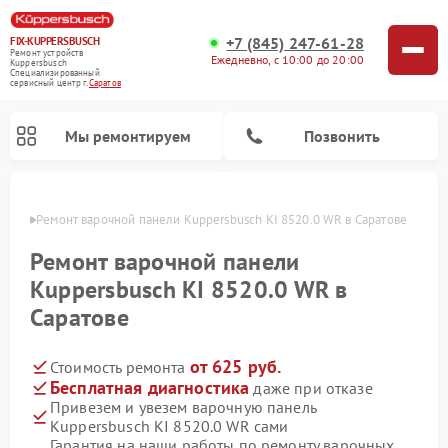
+7 (845) 247-61-28
FIX-KUPPERSBUSCH
Ремонт устройств
Ежедневно, с 10:00 до 20:00
Kuppersbusch
Специализированный
cервисный центр г.
Саратов
Мы ремонтируем
Позвонить
атове
Ремонт варочной панели Kuppersbusch KI 8520.0 WR в Саратове
Ремонт варочной панели
Kuppersbusch KI 8520.0 WR в
Саратове
от 625 руб.
Стоимость ремонта
Бесплатная диагностика
даже при отказе
Привезем и увезем варочную панель
Ремонт кофемашин Kuppersbusch
Ремонт посудомоечных машин Kuppersbusch
Ремонт духовых шкафов Kuppersbusch
Ремонт морозильных камер Kuppersbusch
Ремонт промышленных вакуумных упаковщиков Kuppersbusch
Ремонт стиральных машин Kuppersbusch
Ремонт микроволновых печей Kuppersbusch
Ремонт холодильников Kuppersbusch
Ремонт сушильных машин Kuppersbusch
Kuppersbusch KI 8520.0 WR сами
Гарантия на наши работы по ремонту варочных