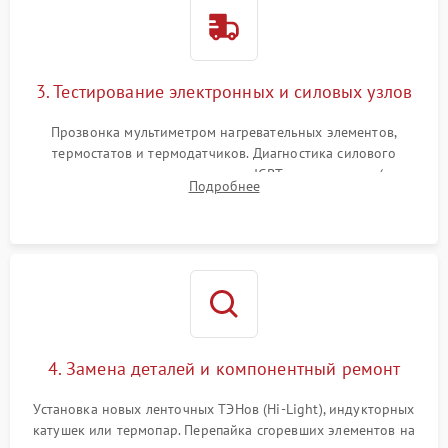
3. Тестирование электронных и силовых узлов
Прозвонка мультиметром нагревательных элементов,
термостатов и термодатчиков. Диагностика силового
модуля, реле, диодных мостов и IGBT-транзисторов (для
Подробнее
индукции). Проверка кранов и газ-контроля (для газовых
панелей).
4. Замена деталей и компонентный ремонт
Установка новых ленточных ТЭНов (Hi-Light), индукторных
катушек или термопар. Перепайка сгоревших элементов на