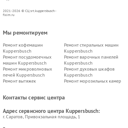
2021-2026 © СЦ srt.kuppersbusch-
fixim.ru
Мы ремонтируем
Ремонт кофемашин
Ремонт стиральных машин
Kuppersbusch
Kuppersbusch
Ремонт посудомоечных
Ремонт варочных панелей
машин Kuppersbusch
Kuppersbusch
Ремонт микроволновых
Ремонт духовых шкафов
печей Kuppersbusch
Kuppersbusch
Ремонт вытяжек
Ремонт морозильных камер
Kuppersbusch
Kuppersbusch
Ремонт холодильников
Ремонт промышленных
Контакты сервис центра
Kuppersbusch
вакуумных упаковщиков
Kuppersbusch
Адрес сервисного центра Kuppersbusch:
Ремонт сушильных машин Kuppersbusch
г. Саратов, Привокзальная площадь, 1