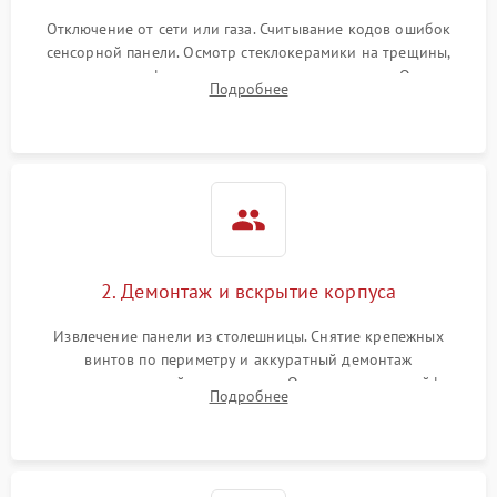
Отключение от сети или газа. Считывание кодов ошибок
сенсорной панели. Осмотр стеклокерамики на трещины,
проверка конфорок на равномерность нагрева. Опрос
Подробнее
клиента о симптомах (не включается, не видит посуду,
щелкает).
2. Демонтаж и вскрытие корпуса
Извлечение панели из столешницы. Снятие крепежных
винтов по периметру и аккуратный демонтаж
стеклокерамической поверхности. Отсоединение шлейфов
Подробнее
сенсорного блока для доступа к силовым платам, катушкам
или ТЭНам.