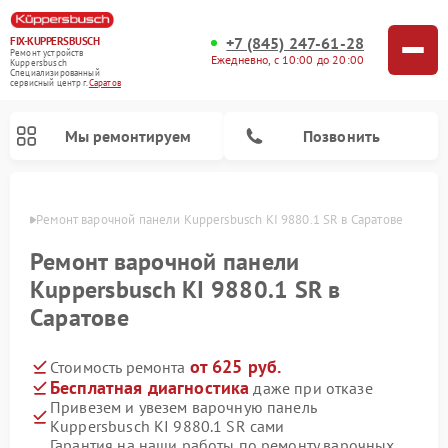
+7 (845) 247-61-28
FIX-KUPPERSBUSCH
Ремонт устройств
Ежедневно, с 10:00 до 20:00
Kuppersbusch
Специализированный
cервисный центр г.
Саратов
Мы ремонтируем
Позвонить
атове
Ремонт варочной панели Kuppersbusch KI 9880.1 SR в Саратове
Ремонт варочной панели
Kuppersbusch KI 9880.1 SR в
Саратове
от 625 руб.
Стоимость ремонта
Бесплатная диагностика
даже при отказе
Привезем и увезем варочную панель
Ремонт кофемашин Kuppersbusch
Ремонт посудомоечных машин Kuppersbusch
Ремонт духовых шкафов Kuppersbusch
Ремонт морозильных камер Kuppersbusch
Ремонт промышленных вакуумных упаковщиков Kuppersbusch
Ремонт стиральных машин Kuppersbusch
Ремонт микроволновых печей Kuppersbusch
Ремонт холодильников Kuppersbusch
Ремонт сушильных машин Kuppersbusch
Kuppersbusch KI 9880.1 SR сами
Гарантия на наши работы по ремонту варочных