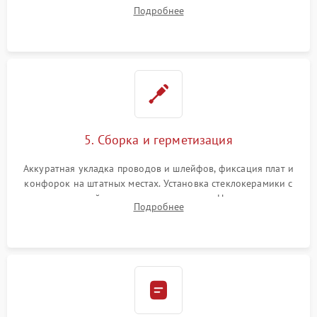
плате управления, восстановление токопроводящих
Подробнее
дорожек. Очистка контактов и замена поврежденной
проводки.
5. Сборка и герметизация
Аккуратная укладка проводов и шлейфов, фиксация плат и
конфорок на штатных местах. Установка стеклокерамики с
проверкой равномерности зазоров. Нанесение
Подробнее
термостойкого герметика или укладка уплотнительной
ленты по контуру.