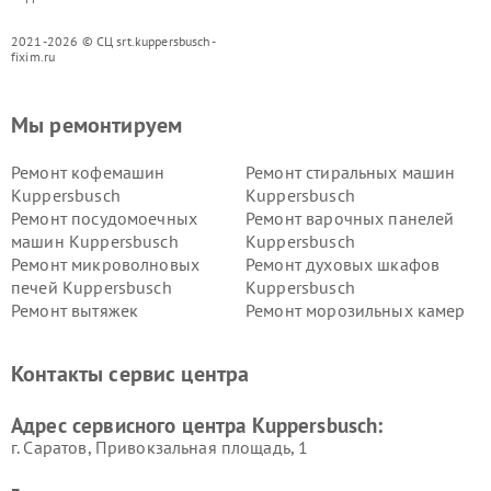
2021-2026 © СЦ srt.kuppersbusch-
fixim.ru
Мы ремонтируем
Ремонт кофемашин
Ремонт стиральных машин
Kuppersbusch
Kuppersbusch
Ремонт посудомоечных
Ремонт варочных панелей
машин Kuppersbusch
Kuppersbusch
Ремонт микроволновых
Ремонт духовых шкафов
печей Kuppersbusch
Kuppersbusch
Ремонт вытяжек
Ремонт морозильных камер
Kuppersbusch
Kuppersbusch
Ремонт холодильников
Ремонт промышленных
Контакты сервис центра
Kuppersbusch
вакуумных упаковщиков
Kuppersbusch
Адрес сервисного центра Kuppersbusch:
Ремонт сушильных машин Kuppersbusch
г. Саратов, Привокзальная площадь, 1