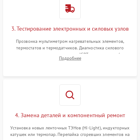
3. Тестирование электронных и силовых узлов
Прозвонка мультиметром нагревательных элементов,
термостатов и термодатчиков. Диагностика силового
модуля, реле, диодных мостов и IGBT-транзисторов (для
Подробнее
индукции). Проверка кранов и газ-контроля (для газовых
панелей).
4. Замена деталей и компонентный ремонт
Установка новых ленточных ТЭНов (Hi-Light), индукторных
катушек или термопар. Перепайка сгоревших элементов на