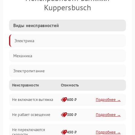
Kuppersbusch
Виды неисправностей
Электрика
Механика
Электропитание
Неисправности
Стоимость
Вентиляция
Не включается вытяжка
600 ₽
Подробнее →
Освещение
Не рабает освещение
300 ₽
Подробнее →
Механические повреждения
Не переключаются
Электроника
450 ₽
Подробнее →
скорости