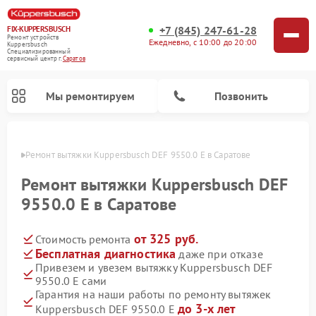
+7 (845) 247-61-28
FIX-KUPPERSBUSCH
Ремонт устройств
Ежедневно, с 10:00 до 20:00
Kuppersbusch
Специализированный
cервисный центр г.
Саратов
Мы ремонтируем
Позвонить
атове
Ремонт вытяжки Kuppersbusch DEF 9550.0 E в Саратове
Ремонт вытяжки Kuppersbusch DEF
9550.0 E в Саратове
от 325 руб.
Стоимость ремонта
Бесплатная диагностика
даже при отказе
Привезем и увезем вытяжку Kuppersbusch DEF
9550.0 E сами
Ремонт кофемашин Kuppersbusch
Ремонт посудомоечных машин Kuppersbusch
Ремонт микроволновых печей Kuppersbusch
Ремонт морозильных камер Kuppersbusch
Ремонт промышленных вакуумных упаковщиков Kuppersbusch
Ремонт стиральных машин Kuppersbusch
Ремонт варочных панелей Kuppersbusch
Ремонт духовых шкафов Kuppersbusch
Ремонт холодильников Kuppersbusch
Ремонт сушильных машин Kuppersbusch
Гарантия на наши работы по ремонту вытяжек
до 3-х лет
Kuppersbusch DEF 9550.0 E