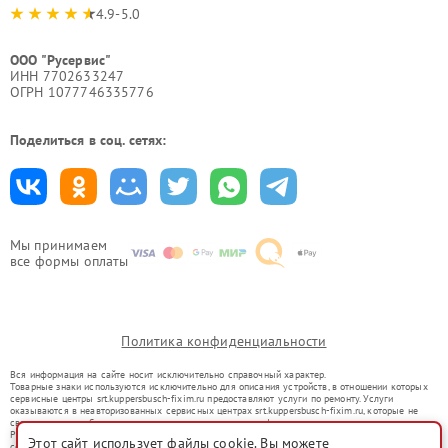
4.9-5.0
ООО "Русервис"
ИНН 7702633247
ОГРН 1077746335776
Поделиться в соц. сетях:
Мы принимаем
все формы оплаты
Политика конфиденциальности
Вся информация на сайте носит исключительно справочный характер.
Товарные знаки используются исключительно для описания устройств, в отношении которых
сервисные центры srt.kuppersbusch-fixim.ru предоставляют услуги по ремонту. Услуги
оказываются в неавторизованных сервисных центрах srt.kuppersbusch-fixim.ru, которые не
связаны с правообладателями товарных знаков или их официальными представителями.
Ремонт осуществляется для устройств, уже введенных в гражданский оборот в соответствии
Этот сайт использует файлы cookie. Вы можете
со статьей 1487 ГК РФ.