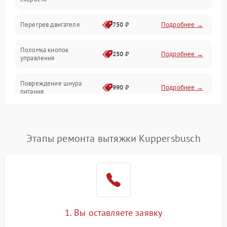
Электрика/Механические
Перегрев двигателя
750 ₽
Подробнее →
Поломка кнопок
250 ₽
Подробнее →
управления
Повреждение шнура
990 ₽
Подробнее →
питания
Выбивает автомат при
550 ₽
Подробнее →
включении
Этапы ремонта вытяжки Kuppersbusch
Не ключается вытяжка
550 ₽
Подробнее →
Неисправность пускового
1000 ₽
Подробнее →
конденсатора
Поломка реле
1000 ₽
Подробнее →
1. Вы оставляете заявку