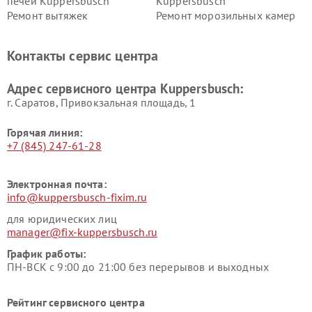
печей Kuppersbusch
Kuppersbusch
Ремонт вытяжек
Ремонт морозильных камер
Kuppersbusch
Kuppersbusch
Ремонт холодильников
Ремонт промышленных
Контакты сервис центра
Kuppersbusch
вакуумных упаковщиков
Kuppersbusch
Адрес сервисного центра Kuppersbusch:
Ремонт сушильных машин Kuppersbusch
г. Саратов, Привокзальная площадь, 1
Горячая линия:
+7 (845) 247-61-28
Электронная почта:
info@kuppersbusch-fixim.ru
для юридических лиц
manager@fix-kuppersbusch.ru
График работы:
ПН-ВСК с 9:00 до 21:00 без перерывов и выходных
Рейтинг сервисного центра