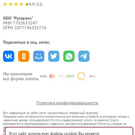
4.9-5.0
ООО "Русервис"
ИНН 7702633247
ОГРН 1077746335776
Поделиться в соц. сетях:
Мы принимаем
все формы оплаты
Политика конфиденциальности
Вся информация на сайте носит исключительно справочный характер.
Товарные знаки используются исключительно для описания устройств, в отношении которых
сервисные центры srt.kuppersbusch-fixim.ru предоставляют услуги по ремонту. Услуги
оказываются в неавторизованных сервисных центрах srt.kuppersbusch-fixim.ru, которые не
связаны с правообладателями товарных знаков или их официальными представителями.
Ремонт осуществляется для устройств, уже введенных в гражданский оборот в соответствии
Этот сайт использует файлы cookie. Вы можете
со статьей 1487 ГК РФ.