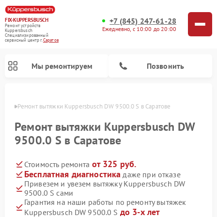
+7 (845) 247-61-28
FIX-KUPPERSBUSCH
Ремонт устройств
Ежедневно, с 10:00 до 20:00
Kuppersbusch
Специализированный
cервисный центр г.
Саратов
Мы ремонтируем
Позвонить
атове
Ремонт вытяжки Kuppersbusch DW 9500.0 S в Саратове
Ремонт вытяжки Kuppersbusch DW
9500.0 S в Саратове
от 325 руб.
Стоимость ремонта
Бесплатная диагностика
даже при отказе
Привезем и увезем вытяжку Kuppersbusch DW
9500.0 S сами
Ремонт кофемашин Kuppersbusch
Ремонт посудомоечных машин Kuppersbusch
Ремонт микроволновых печей Kuppersbusch
Ремонт морозильных камер Kuppersbusch
Ремонт промышленных вакуумных упаковщиков Kuppersbusch
Ремонт стиральных машин Kuppersbusch
Ремонт варочных панелей Kuppersbusch
Ремонт духовых шкафов Kuppersbusch
Ремонт холодильников Kuppersbusch
Ремонт сушильных машин Kuppersbusch
Гарантия на наши работы по ремонту вытяжек
до 3-х лет
Kuppersbusch DW 9500.0 S