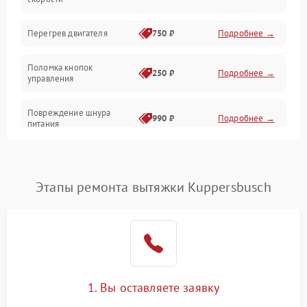
Электрика/Механические
Перегрев двигателя
750 ₽
Подробнее →
Поломка кнопок
250 ₽
Подробнее →
управления
Повреждение шнура
990 ₽
Подробнее →
питания
Выбивает автомат при
550 ₽
Подробнее →
включении
Этапы ремонта вытяжки Kuppersbusch
Не ключается вытяжка
550 ₽
Подробнее →
Неисправность пускового
1000 ₽
Подробнее →
конденсатора
Поломка реле
1000 ₽
Подробнее →
1. Вы оставляете заявку