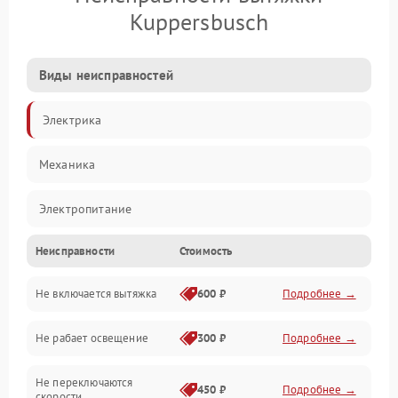
Kuppersbusch
Виды неисправностей
Электрика
Механика
Электропитание
Неисправности
Стоимость
Вентиляция
Не включается вытяжка
600 ₽
Подробнее →
Освещение
Не рабает освещение
300 ₽
Подробнее →
Механические повреждения
Не переключаются
Электроника
450 ₽
Подробнее →
скорости