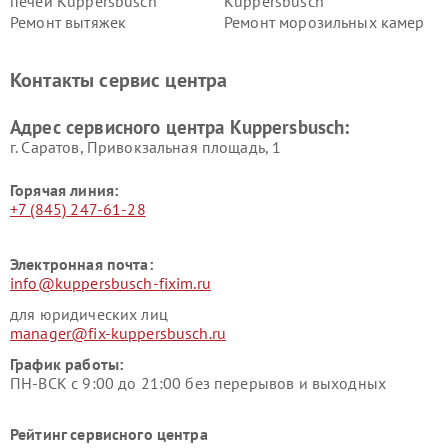
печей Kuppersbusch
Kuppersbusch
Ремонт вытяжек
Ремонт морозильных камер
Kuppersbusch
Kuppersbusch
Ремонт холодильников
Ремонт промышленных
Контакты сервис центра
Kuppersbusch
вакуумных упаковщиков
Kuppersbusch
Адрес сервисного центра Kuppersbusch:
Ремонт сушильных машин Kuppersbusch
г. Саратов, Привокзальная площадь, 1
Горячая линия:
+7 (845) 247-61-28
Электронная почта:
info@kuppersbusch-fixim.ru
для юридических лиц
manager@fix-kuppersbusch.ru
График работы:
ПН-ВСК с 9:00 до 21:00 без перерывов и выходных
Рейтинг сервисного центра