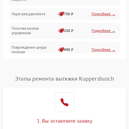
Электрика/Механические
Перегрев двигателя
750 ₽
Подробнее →
Поломка кнопок
250 ₽
Подробнее →
управления
Повреждение шнура
990 ₽
Подробнее →
питания
Выбивает автомат при
550 ₽
Подробнее →
включении
Этапы ремонта вытяжки Kuppersbusch
Не ключается вытяжка
550 ₽
Подробнее →
Неисправность пускового
1000 ₽
Подробнее →
конденсатора
Поломка реле
1000 ₽
Подробнее →
1. Вы оставляете заявку