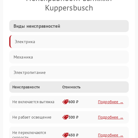
Kuppersbusch
Виды неисправностей
Электрика
Механика
Электропитание
Неисправности
Стоимость
Вентиляция
Не включается вытяжка
600 ₽
Подробнее →
Освещение
Не рабает освещение
300 ₽
Подробнее →
Механические повреждения
Не переключаются
Электроника
450 ₽
Подробнее →
скорости