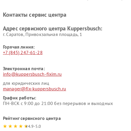
Kuppersbusch
Kuppersbusch
Ремонт холодильников
Ремонт промышленных
Контакты сервис центра
Kuppersbusch
вакуумных упаковщиков
Kuppersbusch
Адрес сервисного центра Kuppersbusch:
Ремонт сушильных машин Kuppersbusch
г. Саратов, Привокзальная площадь, 1
Горячая линия:
+7 (845) 247-61-28
Электронная почта:
info@kuppersbusch-fixim.ru
для юридических лиц
manager@fix-kuppersbusch.ru
График работы:
ПН-ВСК с 9:00 до 21:00 без перерывов и выходных
Рейтинг сервисного центра
4.9-5.0