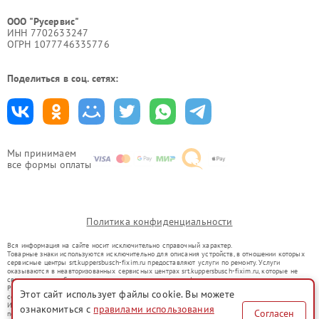
ООО "Русервис"
ИНН 7702633247
ОГРН 1077746335776
Поделиться в соц. сетях:
Мы принимаем
все формы оплаты
Политика конфиденциальности
Вся информация на сайте носит исключительно справочный характер.
Товарные знаки используются исключительно для описания устройств, в отношении которых
сервисные центры srt.kuppersbusch-fixim.ru предоставляют услуги по ремонту. Услуги
оказываются в неавторизованных сервисных центрах srt.kuppersbusch-fixim.ru, которые не
связаны с правообладателями товарных знаков или их официальными представителями.
Ремонт осуществляется для устройств, уже введенных в гражданский оборот в соответствии
Этот сайт использует файлы cookie. Вы можете
со статьей 1487 ГК РФ.
Использование товарных знаков не преследует цели индивидуализации услуг или введения
ознакомиться с
правилами использования
Согласен
потребителей в заблуждение, а служит для информирования о предоставляемых услугах по