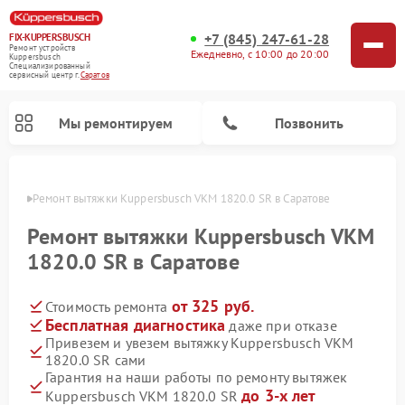
+7 (845) 247-61-28
FIX-KUPPERSBUSCH
Ремонт устройств
Ежедневно, с 10:00 до 20:00
Kuppersbusch
Специализированный
cервисный центр г.
Саратов
Мы ремонтируем
Позвонить
атове
Ремонт вытяжки Kuppersbusch VKM 1820.0 SR в Саратове
Ремонт вытяжки Kuppersbusch VKM
1820.0 SR в Саратове
от 325 руб.
Стоимость ремонта
Бесплатная диагностика
даже при отказе
Привезем и увезем вытяжку Kuppersbusch VKM
1820.0 SR сами
Ремонт кофемашин Kuppersbusch
Ремонт посудомоечных машин Kuppersbusch
Ремонт микроволновых печей Kuppersbusch
Ремонт морозильных камер Kuppersbusch
Ремонт промышленных вакуумных упаковщиков Kuppersbusch
Ремонт стиральных машин Kuppersbusch
Ремонт варочных панелей Kuppersbusch
Ремонт духовых шкафов Kuppersbusch
Ремонт холодильников Kuppersbusch
Ремонт сушильных машин Kuppersbusch
Гарантия на наши работы по ремонту вытяжек
до 3-х лет
Kuppersbusch VKM 1820.0 SR